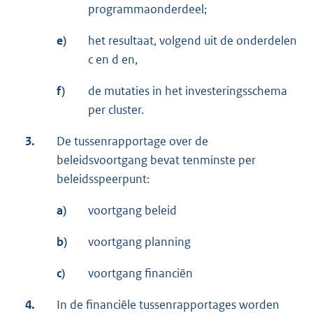
programmaonderdeel;
e)
het resultaat, volgend uit de onderdelen
c en d en,
f)
de mutaties in het investeringsschema
per cluster.
3.
De tussenrapportage over de
beleidsvoortgang bevat tenminste per
beleidsspeerpunt:
a)
voortgang beleid
b)
voortgang planning
c)
voortgang financiën
4.
In de financiële tussenrapportages worden