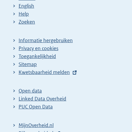
English
Help
Zoeken
Informatie hergebruiken
Privacy en cookies
Toegankelijkheid
Sitemap
E
Kwetsbaarheid melden
x
t
Open data
e
Linked Data Overheid
r
PUC Open Data
n
e
MijnOverheid.nl
l