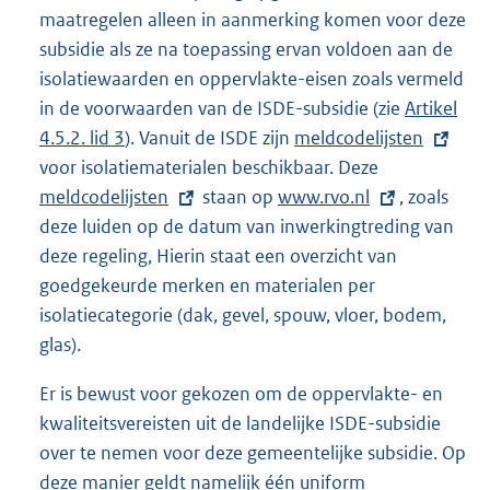
maatregelen alleen in aanmerking komen voor deze
subsidie als ze na toepassing ervan voldoen aan de
isolatiewaarden en oppervlakte-eisen zoals vermeld
in de voorwaarden van de ISDE-subsidie (zie
Artikel
4.5.2. lid 3
). Vanuit de ISDE zijn
E
meldcodelijsten
voor isolatiematerialen beschikbaar. Deze
x
E
meldcodelijsten
staan op
E
www.rvo.nl
t
x
, zoals
deze luiden op de datum van inwerkingtreding van
x
e
t
deze regeling, Hierin staat een overzicht van
t
r
e
goedgekeurde merken en materialen per
e
n
r
isolatiecategorie (dak, gevel, spouw, vloer, bodem,
r
e
n
glas).
n
l
e
e
i
l
Er is bewust voor gekozen om de oppervlakte- en
l
n
i
kwaliteitsvereisten uit de landelijke ISDE-subsidie
i
k
n
over te nemen voor deze gemeentelijke subsidie. Op
n
:
k
deze manier geldt namelijk één uniform