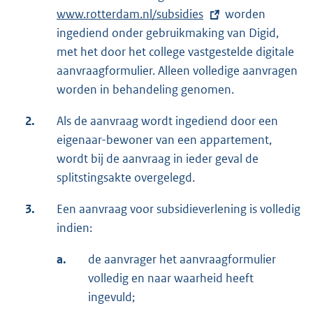
www.rotterdam.nl/subsidies
x
worden
ingediend onder gebruikmaking van Digid,
t
met het door het college vastgestelde digitale
e
aanvraagformulier. Alleen volledige aanvragen
r
worden in behandeling genomen.
n
e
2.
Als de aanvraag wordt ingediend door een
l
eigenaar-bewoner van een appartement,
i
wordt bij de aanvraag in ieder geval de
n
splitstingsakte overgelegd.
k
:
3.
Een aanvraag voor subsidieverlening is volledig
indien:
a.
de aanvrager het aanvraagformulier
volledig en naar waarheid heeft
ingevuld;