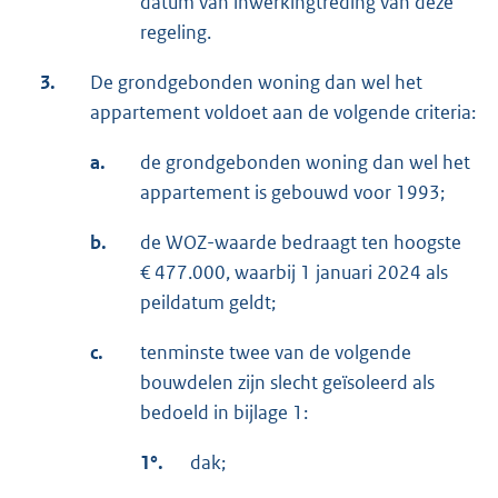
datum van inwerkingtreding van deze
t
regeling.
e
r
3.
De grondgebonden woning dan wel het
n
appartement voldoet aan de volgende criteria:
e
l
a.
de grondgebonden woning dan wel het
i
appartement is gebouwd voor 1993;
n
b.
de WOZ-waarde bedraagt ten hoogste
k
€ 477.000, waarbij 1 januari 2024 als
:
peildatum geldt;
c.
tenminste twee van de volgende
bouwdelen zijn slecht geïsoleerd als
bedoeld in bijlage 1:
1°.
dak;