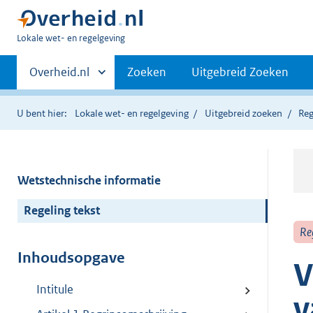
U
Lokale wet- en regelgeving
bent
Primaire
hier:
Andere
Overheid.nl
Zoeken
Uitgebreid Zoeken
sites
navigatie
binnen
U bent hier:
Lokale wet- en regelgeving
Uitgebreid zoeken
Reg
Wetstechnische informatie
Regeling tekst
Re
Inhoudsopgave
V
Intitule
v