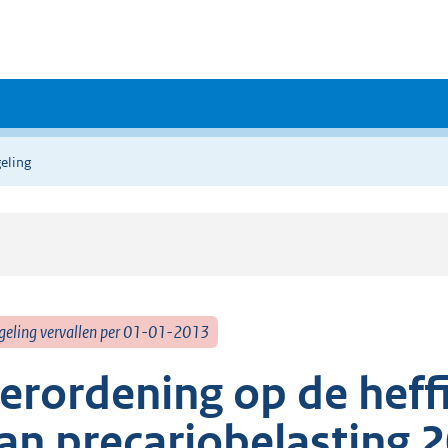
eling
geling vervallen per 01-01-2013
erordening op de heff
an precariobelasting 