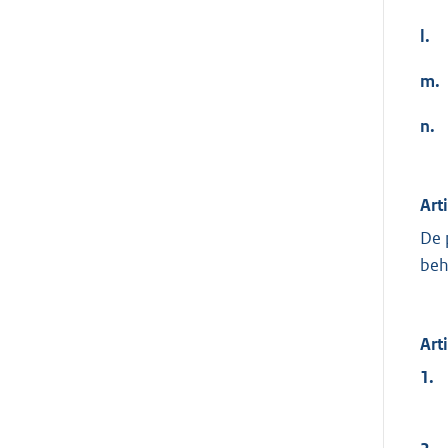
l.
m.
n.
Art
De 
beh
Art
1.