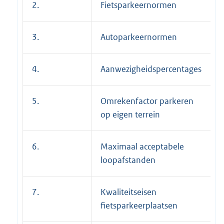
2.
Fietsparkeernormen
3.
Autoparkeernormen
4.
Aanwezigheidspercentages
5.
Omrekenfactor parkeren
op eigen terrein
6.
Maximaal acceptabele
loopafstanden
7.
Kwaliteitseisen
fietsparkeerplaatsen