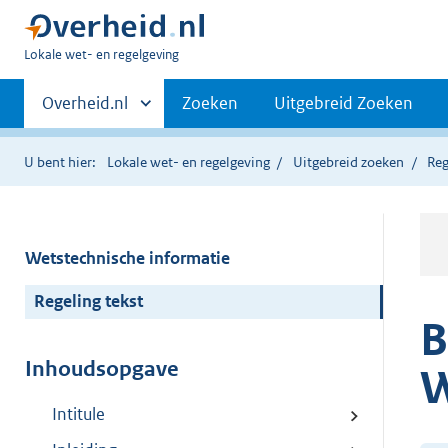
U
Lokale wet- en regelgeving
bent
Primaire
hier:
Andere
Overheid.nl
Zoeken
Uitgebreid Zoeken
sites
navigatie
binnen
U bent hier:
Lokale wet- en regelgeving
Uitgebreid zoeken
Reg
Wetstechnische informatie
Regeling tekst
B
Inhoudsopgave
W
Intitule