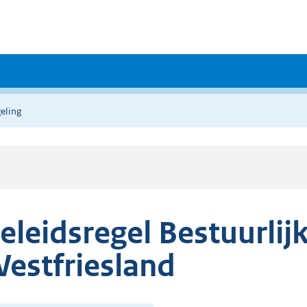
eling
eleidsregel Bestuurli
estfriesland