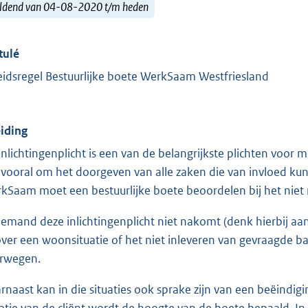
ldend van 04-08-2020 t/m heden
tulé
eidsregel Bestuurlijke boete WerkSaam Westfriesland
eiding
inlichtingenplicht is een van de belangrijkste plichten voor
 vooral om het doorgeven van alle zaken die van invloed kun
kSaam moet een bestuurlijke boete beoordelen bij het niet 
 iemand deze inlichtingenplicht niet nakomt (denk hierbij aa
over een woonsituatie of het niet inleveren van gevraagde
rwegen.
rnaast kan in die situaties ook sprake zijn van een beëindigi
uatie van de cliënt wordt de hoogte van de boete bepaald.