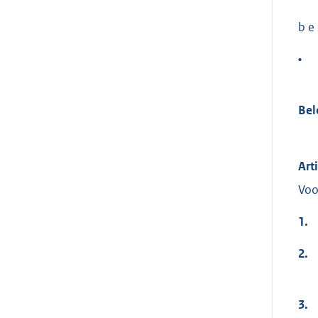
b e s
•
Bel
Art
Voo
1.
2.
3.