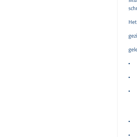
sch
Het
gez
gel
•
•
•
•
•