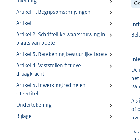
Inleiding
Ge
Artikel 1. Begripsomschrijvingen
Artikel
Inti
Artikel 2. Schriftelijke waarschuwing in
Bel
plaats van boete
Artikel 3. Berekening bestuurlijke boete
Inl
Artikel 4. Vaststellen fictieve
De 
draagkracht
het
Artikel 5. Inwerkingtreding en
Wer
citeertitel
Als
Ondertekening
of 
Bijlage
ove
Daa
sit