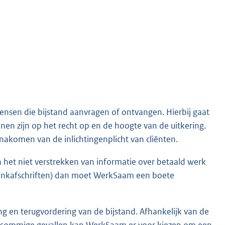
 mensen die bijstand aanvragen of ontvangen. Hierbij gaat
nen zijn op het recht op en de hoogte van de uitkering.
nakomen van de inlichtingenplicht van cliënten.
n het niet verstrekken van informatie over betaald werk
 bankafschriften) dan moet WerkSaam een boete
ng en terugvordering van de bijstand. Afhankelijk van de
 In sommige gevallen kan WerkSaam er voor kiezen om een