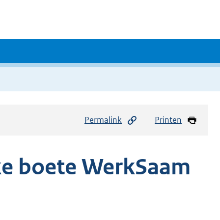
Permalink
Printen
jke boete WerkSaam