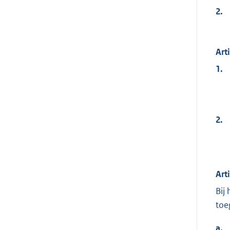
2.
Art
1.
2.
Art
Bij
toe
a.