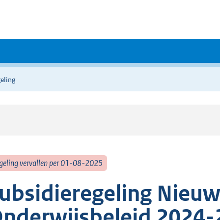
eling
geling vervallen per 01-08-2025
ubsidieregeling Nieu
nderwijsbeleid 2024-