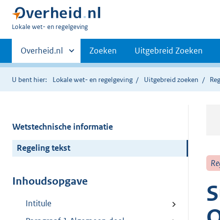
U
Lokale wet- en regelgeving
bent
Primaire
hier:
Andere
Overheid.nl
Zoeken
Uitgebreid Zoeken
sites
navigatie
binnen
U bent hier:
Lokale wet- en regelgeving
Uitgebreid zoeken
Reg
Wetstechnische informatie
Regeling tekst
Re
Inhoudsopgave
S
Intitule
O