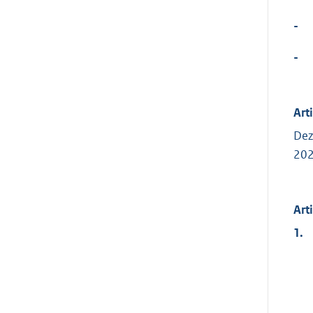
-
-
Art
Dez
202
Art
1.