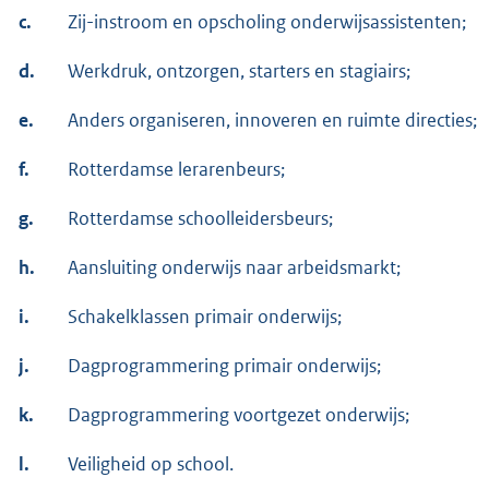
c.
Zij-instroom en opscholing onderwijsassistenten;
d.
Werkdruk, ontzorgen, starters en stagiairs;
e.
Anders organiseren, innoveren en ruimte directies;
f.
Rotterdamse lerarenbeurs;
g.
Rotterdamse schoolleidersbeurs;
h.
Aansluiting onderwijs naar arbeidsmarkt;
i.
Schakelklassen primair onderwijs;
j.
Dagprogrammering primair onderwijs;
k.
Dagprogrammering voortgezet onderwijs;
l.
Veiligheid op school.