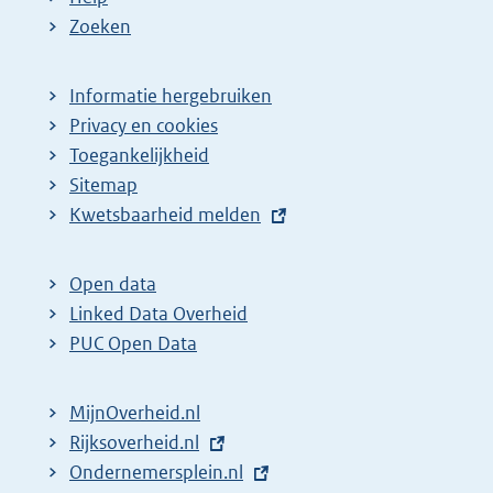
Zoeken
Informatie hergebruiken
Privacy en cookies
Toegankelijkheid
Sitemap
E
Kwetsbaarheid melden
x
t
Open data
e
Linked Data Overheid
r
PUC Open Data
n
e
MijnOverheid.nl
l
E
Rijksoverheid.nl
i
x
E
Ondernemersplein.nl
n