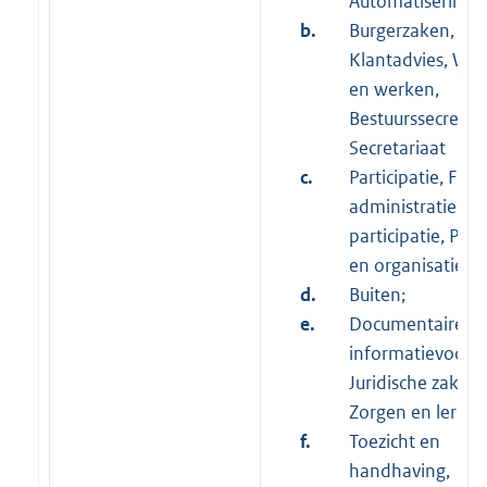
Automatisering;
b.
Burgerzaken,
Klantadvies, Wo
en werken,
Bestuurssecretari
Secretariaat
c.
Participatie, Fina
administratie
participatie, Per
en organisatie;
d.
Buiten;
e.
Documentaire
informatievoorzi
Juridische zaken;
Zorgen en leren;
f.
Toezicht en
handhaving,