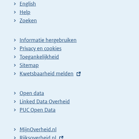
English
Help
Zoeken
Informatie hergebruiken
Privacy en cookies
Toegankelijkheid
Sitemap
E
Kwetsbaarheid melden
x
t
Open data
e
Linked Data Overheid
r
PUC Open Data
n
e
MijnOverheid.nl
l
E
Rijksoverheid.nl