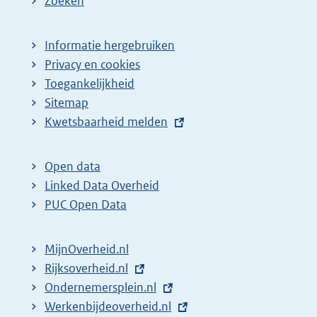
Zoeken
Informatie hergebruiken
Privacy en cookies
Toegankelijkheid
Sitemap
E
Kwetsbaarheid melden
x
t
Open data
e
Linked Data Overheid
r
PUC Open Data
n
e
MijnOverheid.nl
l
E
Rijksoverheid.nl
i
x
E
Ondernemersplein.nl
n
t
x
E
Werkenbijdeoverheid.nl
k