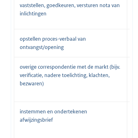
vaststellen, goedkeuren, versturen nota van
b&
inlichtingen
G
opstellen proces-verbaal van
b&
ontvangst/opening
G
overige correspondentie met de markt (bijv.
b&
verificatie, nadere toelichting, klachten,
G
bezwaren)
instemmen en ondertekenen
b&
afwijzingsbrief
G
bu
G