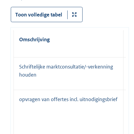
Toon volledige tabel
Omschrijving
Be
vi
Schriftelijke marktconsultatie/-verkenning
b&
houden
G
opvragen van offertes incl. uitnodigingsbrief
b&
G