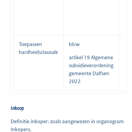
Toepassen
b&w
Co
hardheidsclausule
artikel 19 Algemene
tea
subsidieverordening
gemeente Dalfsen
2022
Inkoop
Definitie inkoper: zoals aangewezen in organogram
Inkopers.