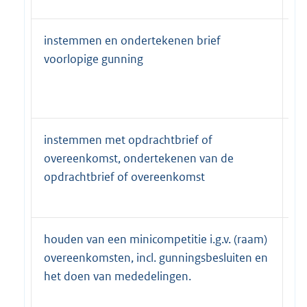
instemmen en ondertekenen brief
b&
voorlopige gunning
G
bu
G
instemmen met opdrachtbrief of
b&
overeenkomst, ondertekenen van de
G
opdrachtbrief of overeenkomst
bu
G
houden van een minicompetitie i.g.v. (raam)
b&
overeenkomsten, incl. gunningsbesluiten en
G
het doen van mededelingen.
bu
G