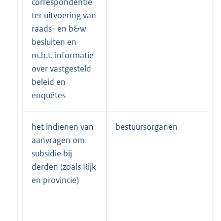
correspondentie
en 
ter uitvoering van
raads- en b&w
besluiten en
m.b.t. informatie
over vastgesteld
beleid en
enquêtes
het indienen van
bestuursorganen
(be
aanvragen om
con
subsidie bij
derden (zoals Rijk
en provincie)