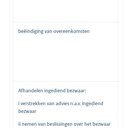
bu
G
beëindiging van overeenkomsten
b
ar
G
bu
G
Afhandelen ingediend bezwaar:
b
i verstrekken van advies n.a.v. ingediend
ar
bezwaar
G
ii nemen van beslissingen over het bezwaar
bu