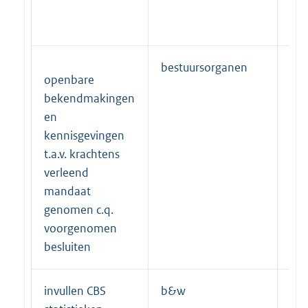
bestuursorganen
(be
openbare
bekendmakingen
en
kennisgevingen
t.a.v. krachtens
verleend
mandaat
genomen c.q.
voorgenomen
besluiten
invullen CBS
b&w
(be