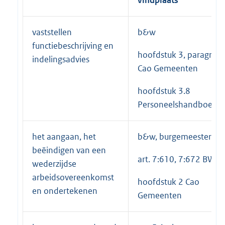
vindplaats
vaststellen
b&w
functiebeschrijving en
hoofdstuk 3, paragraaf
indelingsadvies
Cao Gemeenten
hoofdstuk 3.8
Personeelshandboek
het aangaan, het
b&w, burgemeester
beëindigen van een
art. 7:610, 7:672 BW
wederzijdse
arbeidsovereenkomst
hoofdstuk 2 Cao
en ondertekenen
Gemeenten