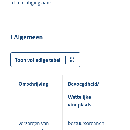
of machtiging aan:
I Algemeen
Toon volledige tabel
Omschrijving
Bevoegdheid/
Na
Wettelijke
vindplaats
verzorgen van
bestuursorganen
(be