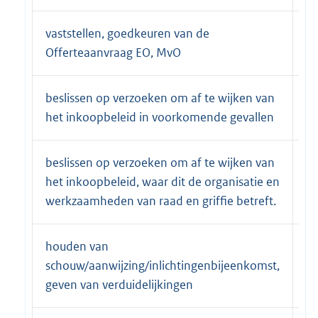
vaststellen, goedkeuren van de
b&
Offerteaanvraag EO, MvO
G
beslissen op verzoeken om af te wijken van
b&
het inkoopbeleid in voorkomende gevallen
G
beslissen op verzoeken om af te wijken van
b&
het inkoopbeleid, waar dit de organisatie en
G
werkzaamheden van raad en griffie betreft.
houden van
b&
schouw/aanwijzing/inlichtingenbijeenkomst,
G
geven van verduidelijkingen