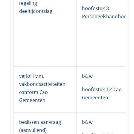
regeling
hoofdstuk 8
deeltijdontslag
Personeelshandboek
verlof i.v.m.
b&w
vakbondsactiviteiten
hoofdstuk 12 Cao
conform Cao
Gemeenten
Gemeenten
beslissen aanvraag
b&w
(aanvullend)