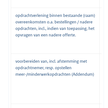
opdrachtverlening binnen bestaande (raam)
b
overeenkomsten o.a. bestellingen / nadere
ar
opdrachten, incl., indien van toepassing, het
G
opvragen van een nadere offerte.
bu
G
voorbereiden van, incl. afstemming met
b
opdrachtnemer, resp. opstellen
ar
meer-/minderwerkopdrachten (Addendum)
G
bu
G