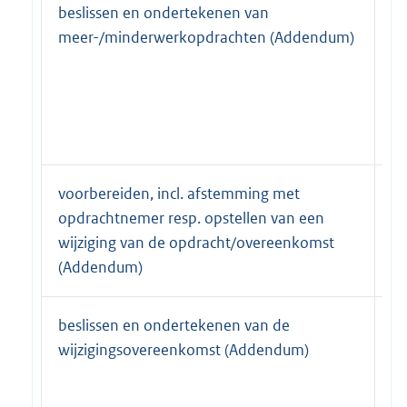
beslissen en ondertekenen van
b&
meer-/minderwerkopdrachten (Addendum)
G
bu
G
voorbereiden, incl. afstemming met
b
opdrachtnemer resp. opstellen van een
ar
wijziging van de opdracht/overeenkomst
G
(Addendum)
beslissen en ondertekenen van de
b
wijzigingsovereenkomst (Addendum)
ar
G