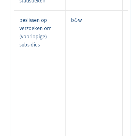
statistieken
beslissen op
b&w
Gem
verzoeken om
co
(voorlopige)
tea
subsidies
aa