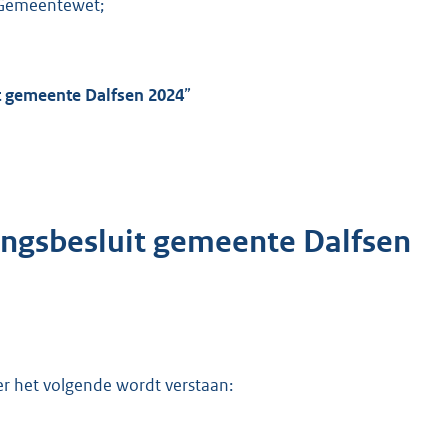
e Gemeentewet;
t gemeente Dalfsen 20
2
4
”
ngsbesluit gemeente Dalfsen
er het volgende wordt verstaan: