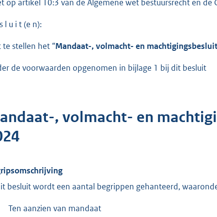
et op artikel 10:3 van de Algemene wet bestuursrecht en d
s l u i t (e n):
 te stellen het “
Mandaat-, volmacht- en machtigingsbeslui
er de voorwaarden opgenomen in bijlage 1 bij dit besluit
andaat-, volmacht- en machtigi
024
ripsomschrijving
dit besluit wordt een aantal begrippen gehanteerd, waarond
Ten aanzien van mandaat