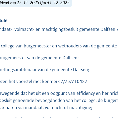
ldend van 27-11-2025 t/m 31-12-2025
tulé
daat-, volmacht- en machtigingsbesluit gemeente Dalfsen
 college van burgemeester en wethouders van de gemeente 
burgemeester van de gemeente Dalfsen;
heffingsambtenaar van de gemeente Dalfsen;
ezen het voorstel met kenmerk Z/23/710482;
rwegende dat het uit een oogpunt van efficiency en herinrich
 besluit genoemde bevoegdheden van het college, de burge
tenaren via mandaat, volmacht of machtiging;