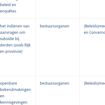
beleid en
enquêtes
het indienen van
bestuursorganen
(Beleids)m
aanvragen om
en Concernc
subsidie bij
derden (zoals Rijk
en provincie)
openbare
bestuursorganen
(Beleids)m
bekendmakingen
en
kennisgevingen