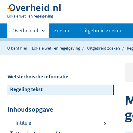
U
Lokale wet- en regelgeving
bent
Primaire
hier:
Andere
Overheid.nl
Zoeken
Uitgebreid Zoeken
sites
navigatie
binnen
U bent hier:
Lokale wet- en regelgeving
Uitgebreid zoeken
Reg
Wetstechnische informatie
Regeling tekst
M
Inhoudsopgave
g
Intitule