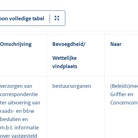
oon volledige tabel
Omschrijving
Bevoegdheid/
Naar
Wettelijke
vindplaats
verzorgen van
bestuursorganen
(Beleids)m
correspondentie
Griffier en
ter uitvoering van
Concerncont
raads- en b&w
besluiten en
m.b.t. informatie
over vastgesteld