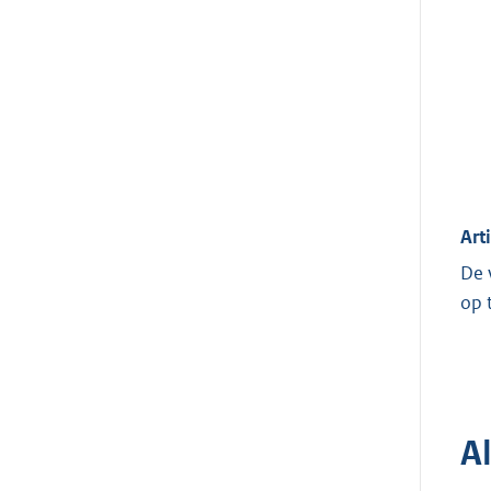
Art
De 
op 
A