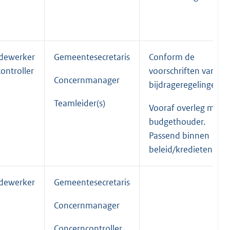
edewerker
Gemeentesecretaris
Conform de
ontroller
voorschriften van de
Concernmanager
bijdrageregelingen.
Teamleider(s)
Vooraf overleg met
budgethouder.
Passend binnen
beleid/kredieten
edewerker
Gemeentesecretaris
Concernmanager
Concerncontroller