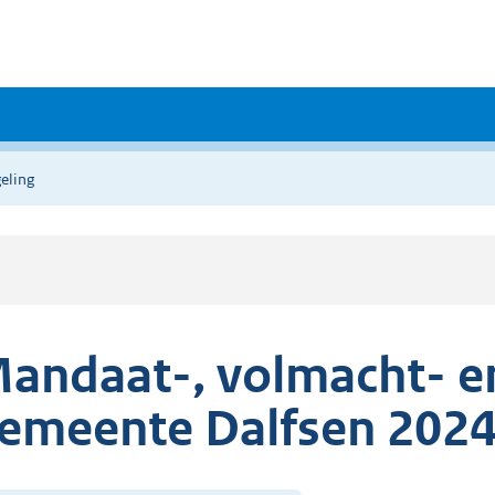
eling
andaat-, volmacht- en
emeente Dalfsen 202