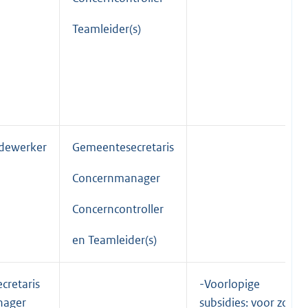
Teamleider(s)
edewerker
Gemeentesecretaris
Concernmanager
Concerncontroller
en Teamleider(s)
cretaris
-Voorlopige
nager
subsidies: voor zover