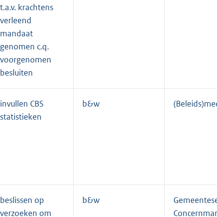
t.a.v. krachtens
verleend
mandaat
genomen c.q.
voorgenomen
besluiten
invullen CBS
b&w
(Beleids)m
statistieken
beslissen op
b&w
Gemeentese
verzoeken om
Concernma