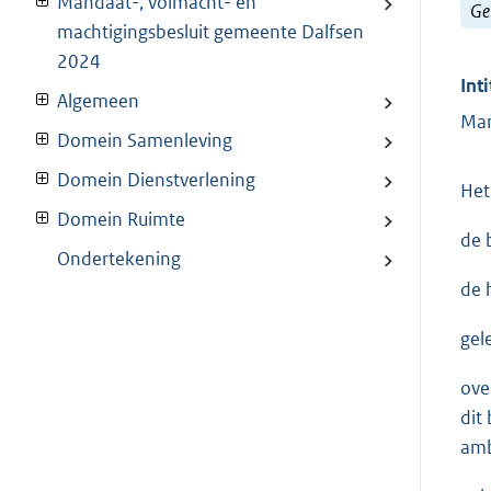
Mandaat-, volmacht- en
Ge
machtigingsbesluit gemeente Dalfsen
2024
Inti
Algemeen
Man
Domein Samenleving
Domein Dienstverlening
Het
Domein Ruimte
de 
Ondertekening
de 
gel
ove
dit
amb