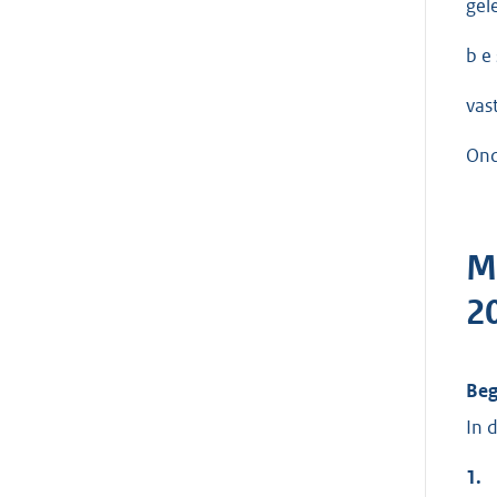
gel
b e 
vast
Ond
M
2
Beg
In 
1.