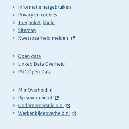
Informatie hergebruiken
Privacy en cookies
Toegankelijkheid
Sitemap
E
Kwetsbaarheid melden
x
t
Open data
e
Linked Data Overheid
r
PUC Open Data
n
e
MijnOverheid.nl
l
E
Rijksoverheid.nl
i
x
E
Ondernemersplein.nl
n
t
x
E
Werkenbijdeoverheid.nl
k
e
t
x
:
r
e
t