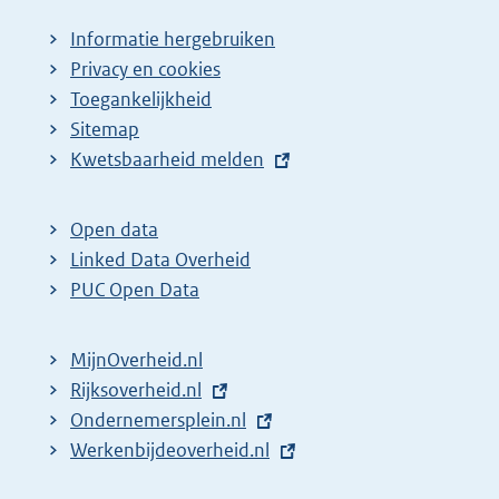
Informatie hergebruiken
Privacy en cookies
Toegankelijkheid
Sitemap
E
Kwetsbaarheid melden
x
t
Open data
e
Linked Data Overheid
r
PUC Open Data
n
e
MijnOverheid.nl
l
E
Rijksoverheid.nl
i
x
E
Ondernemersplein.nl
n
t
x
E
Werkenbijdeoverheid.nl
k
e
t
x
: