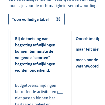
moet zijn voor de rechtmatigheidsverantwoording.
Toon volledige tabel
Bij de toetsing van
Onrechtmatig,
begrotingsafwijkingen
maar telt niet
kunnen tenminste de
volgende “soorten”
mee voor de
begrotingsafwijkingen
verantwoording
worden onderkend:
Budgetoverschrijdingen
betreffende activiteiten
die
niet passen binnen het
bestaande beleid
en