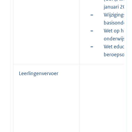
januari 2012
–
Wijzigingswe
basisonderwi
–
Wet op het v
onderwijs
–
Wet educatie
beroepsonde
Leerlingenvervoer