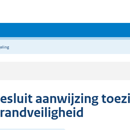
eling
esluit aanwijzing toe
randveiligheid