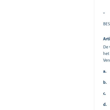
-
BES
Art
De 
het
Ver
a.
b.
c.
d.