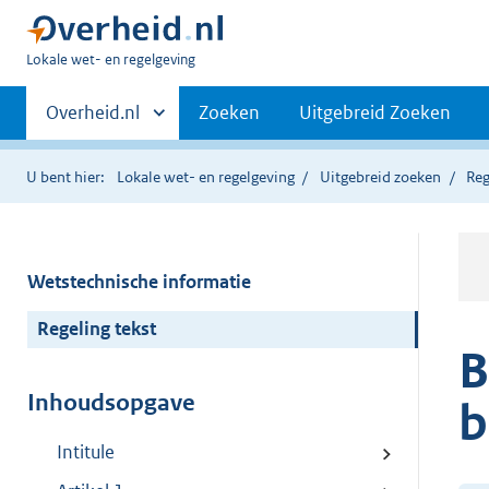
U
Lokale wet- en regelgeving
bent
Primaire
hier:
Andere
Overheid.nl
Zoeken
Uitgebreid Zoeken
sites
navigatie
binnen
U bent hier:
Lokale wet- en regelgeving
Uitgebreid zoeken
Reg
Wetstechnische informatie
Regeling tekst
B
Inhoudsopgave
b
Intitule