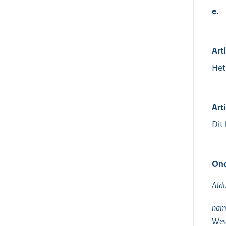
e.
Art
Het
Art
Dit
Ond
Aldu
name
West