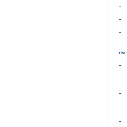
-
-
-
ove
-
-
-