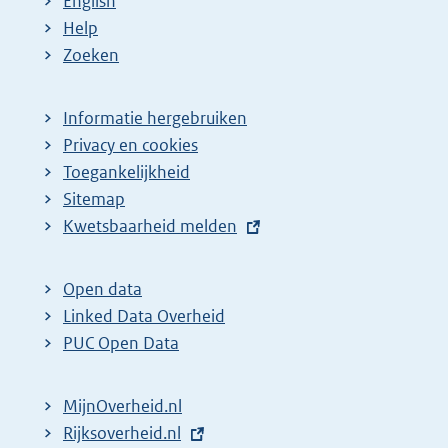
English
Help
Zoeken
Informatie hergebruiken
Privacy en cookies
Toegankelijkheid
Sitemap
E
Kwetsbaarheid melden
x
t
Open data
e
Linked Data Overheid
r
PUC Open Data
n
e
MijnOverheid.nl
l
E
Rijksoverheid.nl
i