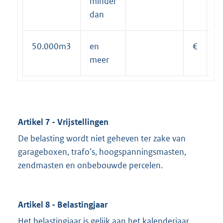
minder
dan
50.000m3
en
€
1
meer
Artikel 7 - Vrijstellingen
De belasting wordt niet geheven ter zake van
garageboxen, trafo’s, hoogspanningsmasten,
zendmasten en onbebouwde percelen.
Artikel 8 - Belastingjaar
Het belastingjaar is gelijk aan het kalenderjaar.