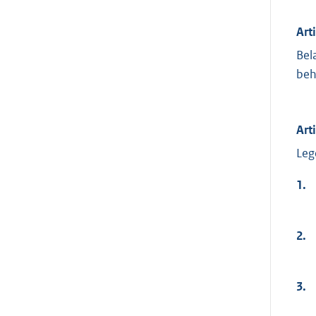
Art
Bel
beh
Art
Leg
1.
2.
3.