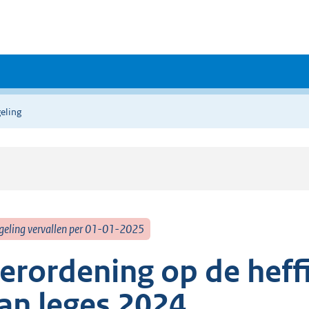
eling
geling vervallen per 01-01-2025
erordening op de heff
an leges 2024