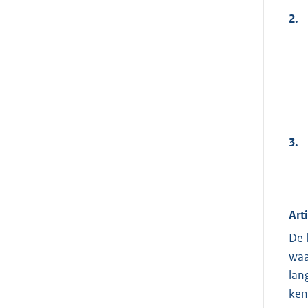
2.
3.
Art
De 
waa
lan
ken