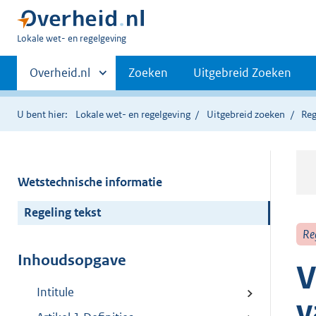
U
Lokale wet- en regelgeving
bent
Primaire
hier:
Andere
Overheid.nl
Zoeken
Uitgebreid Zoeken
sites
navigatie
binnen
U bent hier:
Lokale wet- en regelgeving
Uitgebreid zoeken
Reg
Wetstechnische informatie
Regeling tekst
Re
Inhoudsopgave
V
Intitule
v