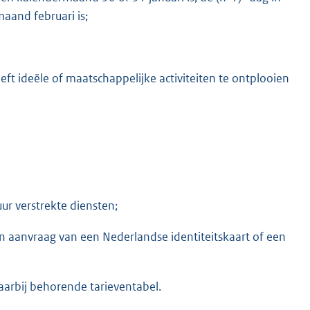
aand februari is;
heeft ideële of maatschappelijke activiteiten te ontplooien
r verstrekte diensten;
n aanvraag van een Nederlandse identiteitskaart of een
arbij behorende tarieventabel.