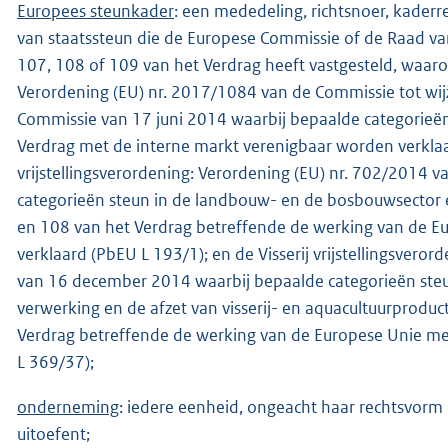
Europees steunkader
: een mededeling, richtsnoer, kaderre
van staatssteun die de Europese Commissie of de Raad van
107, 108 of 109 van het Verdrag heeft vastgesteld, waaro
Verordening (EU) nr. 2017/1084 van de Commissie tot wij
Commissie van 17 juni 2014 waarbij bepaalde categorieën
Verdrag met de interne markt verenigbaar worden verkla
vrijstellingsverordening: Verordening (EU) nr. 702/2014 
categorieën steun in de landbouw- en de bosbouwsector e
en 108 van het Verdrag betreffende de werking van de E
verklaard (PbEU L 193/1); en de Visserij vrijstellingsver
van 16 december 2014 waarbij bepaalde categorieën steun
verwerking en de afzet van visserij- en aquacultuurprodu
Verdrag betreffende de werking van de Europese Unie me
L 369/37);
onderneming
: iedere eenheid, ongeacht haar rechtsvorm o
uitoefent;