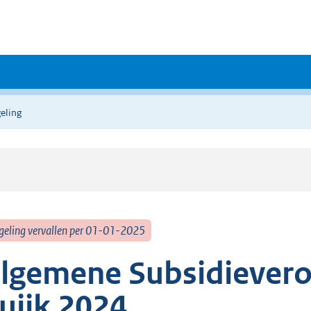
eling
geling vervallen per 01-01-2025
lgemene Subsidievero
uijk 2024