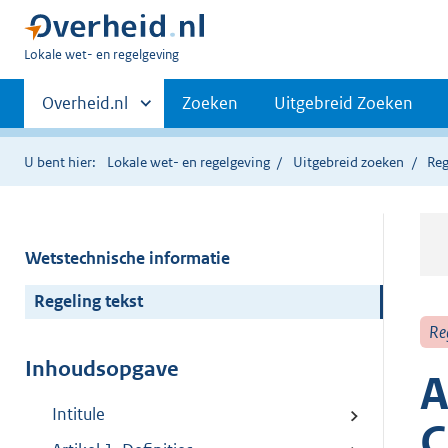
U
Lokale wet- en regelgeving
bent
Primaire
hier:
Andere
Overheid.nl
Zoeken
Uitgebreid Zoeken
sites
navigatie
binnen
U bent hier:
Lokale wet- en regelgeving
Uitgebreid zoeken
Reg
Wetstechnische informatie
Regeling tekst
Re
Inhoudsopgave
A
Intitule
C