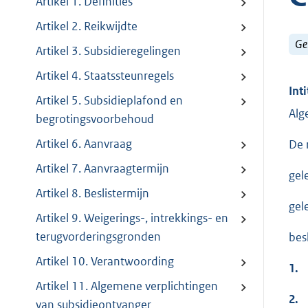
Artikel 1. Definities
Artikel 2. Reikwijdte
Ge
Artikel 3. Subsidieregelingen
Artikel 4. Staatssteunregels
Inti
Artikel 5. Subsidieplafond en
Alg
begrotingsvoorbehoud
Artikel 6. Aanvraag
De 
Artikel 7. Aanvraagtermijn
gel
Artikel 8. Beslistermijn
gel
Artikel 9. Weigerings-, intrekkings- en
terugvorderingsgronden
bes
Artikel 10. Verantwoording
1.
Artikel 11. Algemene verplichtingen
2.
van subsidieontvanger