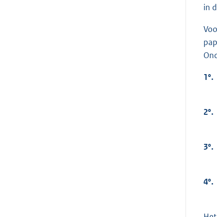
in 
Voo
pap
Ond
1°.
2°.
3°.
4°.
Het