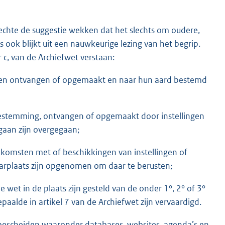
echte de suggestie wekken dat het slechts om oudere,
s ook blijkt uit een nauwkeurige lezing van het begrip.
c, van de Archiefwet verstaan:
nen ontvangen of opgemaakt en naar hun aard bestemd
estemming, ontvangen of opgemaakt door instellingen
gaan zijn overgegaan;
nkomsten met of beschikkingen van instellingen of
arplaats zijn opgenomen om daar te berusten;
de wet in de plaats zijn gesteld van de onder 1°, 2° of 3°
aalde in artikel 7 van de Archiefwet zijn vervaardigd.
efbescheiden waaronder databases, websites, agenda’s en