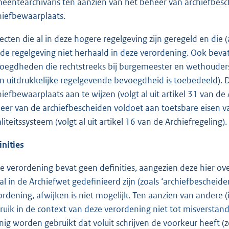
eentearchivaris ten aanzien van het beheer van archiefbesch
hiefbewaarplaats.
ecten die al in deze hogere regelgeving zijn geregeld en di
de regelgeving niet herhaald in deze verordening. Ook beva
oegdheden die rechtstreeks bij burgemeester en wethouder
n uitdrukkelijke regelgevende bevoegdheid is toebedeeld). 
hiefbewaarplaats aan te wijzen (volgt al uit artikel 31 van de
eer van de archiefbescheiden voldoet aan toetsbare eisen 
liteitssysteem (volgt al uit artikel 16 van de Archiefregeling).
inities
e verordening bevat geen definities, aangezien deze hier over
 al in de Archiefwet gedefinieerd zijn (zoals ‘archiefbesche
ordening, afwijken is niet mogelijk. Ten aanzien van andere 
ruik in de context van deze verordening niet tot misverstand
nig worden gebruikt dat voluit schrijven de voorkeur heeft (