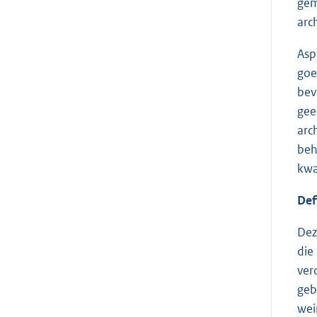
gem
arc
Asp
goe
bev
gee
arc
beh
kwa
Def
Dez
die
ver
geb
wei