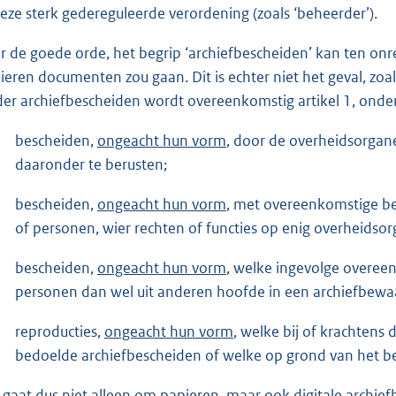
deze sterk gedereguleerde verordening (zoals ‘beheerder’).
r de goede orde, het begrip ‘archiefbescheiden’ kan ten onr
ieren documenten zou gaan. Dit is echter niet het geval, zoal
er archiefbescheiden wordt overeenkomstig artikel 1, onder 
bescheiden,
ongeacht hun vorm
, door de overheidsorga
daaronder te berusten;
bescheiden,
ongeacht hun vorm
, met overeenkomstige b
of personen, wier rechten of functies op enig overheidsor
bescheiden,
ongeacht hun vorm
, welke ingevolge overee
personen dan wel uit anderen hoofde in een archiefbewa
reproducties,
ongeacht hun vorm
, welke bij of krachtens 
bedoelde archiefbescheiden of welke op grond van het bep
 gaat dus niet alleen om papieren, maar ook digitale archi