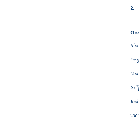
2.
Ond
Aldu
De 
Maa
Griff
Judi
voor