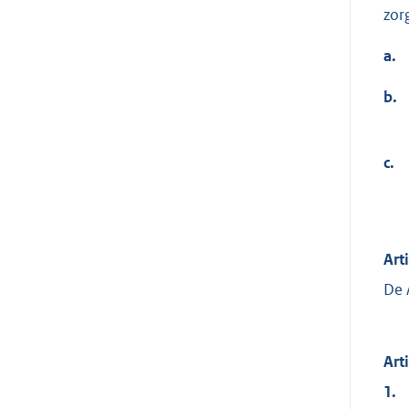
zor
a.
b.
c.
Art
De 
Art
1.