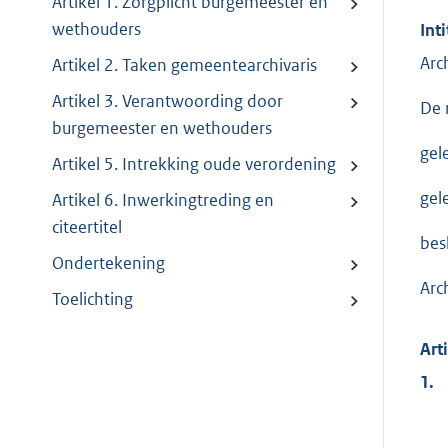
Artikel 1. Zorgplicht burgemeester en
wethouders
Inti
Arc
Artikel 2. Taken gemeentearchivaris
Artikel 3. Verantwoording door
De 
burgemeester en wethouders
gel
Artikel 5. Intrekking oude verordening
gel
Artikel 6. Inwerkingtreding en
citeertitel
bes
Ondertekening
Arc
Toelichting
Art
1.