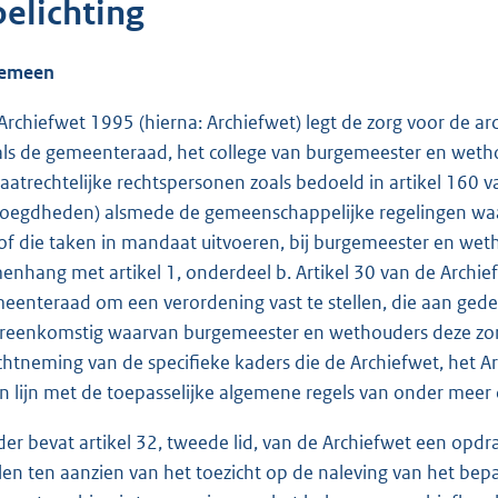
oelichting
gemeen
Archiefwet 1995 (hierna: Archiefwet) legt de zorg voor de 
als de gemeenteraad, het college van burgemeester en wetho
vaatrechtelijke rechtspersonen zoals bedoeld in artikel 160
oegdheden) alsmede de gemeenschappelijke regelingen wa
of die taken in mandaat uitvoeren, bij burgemeester en wethou
enhang met artikel 1, onderdeel b. Artikel 30 van de Archi
eenteraad om een verordening vast te stellen, die aan ge
reenkomstig waarvan burgemeester en wethouders deze zorg
chtneming van de specifieke kaders die de Archiefwet, het Ar
in lijn met de toepasselijke algemene regels van onder me
der bevat artikel 32, tweede lid, van de Archiefwet een opd
llen ten aanzien van het toezicht op de naleving van het bep