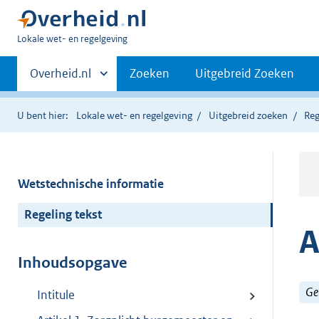
U
Lokale wet- en regelgeving
bent
Primaire
hier:
Andere
Overheid.nl
Zoeken
Uitgebreid Zoeken
sites
navigatie
binnen
U bent hier:
Lokale wet- en regelgeving
Uitgebreid zoeken
Reg
Wetstechnische informatie
Regeling tekst
A
Inhoudsopgave
Ge
Intitule