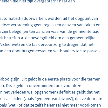
eiden die niet zijn overgebracht naar een
e (automatisch) doorwerken, worden uit het oogpunt van
t deze verordening geen regels ten aanzien van taken en
s zijn belegd (en ten aanzien waarvan de gemeenteraad
Dit betreft o.a. de bevoegdheid om een gemeentelijke
 Archiefwet) en de taak ervoor zorg te dragen dat het
van een door burgemeester en wethouders toe te passen
bodig zijn. Dit geldt in de eerste plaats voor die termen
iden’). Deze gelden onverminderd ook voor deze
(in het verleden wel opgenomen) definities geldt dat het
en zal leiden (zoals ‘gemeentearchivaris’), dat ze dermate
zoals ‘wet’) of dat ze zelfs helemaal niet meer voorkomen