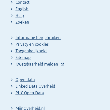
Contact
English
Help
Zoeken
Informatie hergebruiken
Privacy en cookies
Toegankelijkheid
Sitemap
E
Kwetsbaarheid melden
x
t
Open data
e
Linked Data Overheid
r
PUC Open Data
n
e
MijnOverheid.nl