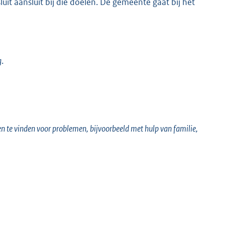
uit aansluit bij die doelen. De gemeente gaat bij het
g
.
en te vinden voor problemen, bijvoorbeeld met hulp van familie,