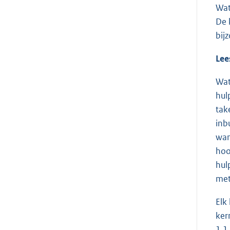
Wat
De 
bij
Lee
Wat
hul
tak
inb
wan
hoo
hul
met
Elk
ker
1.1