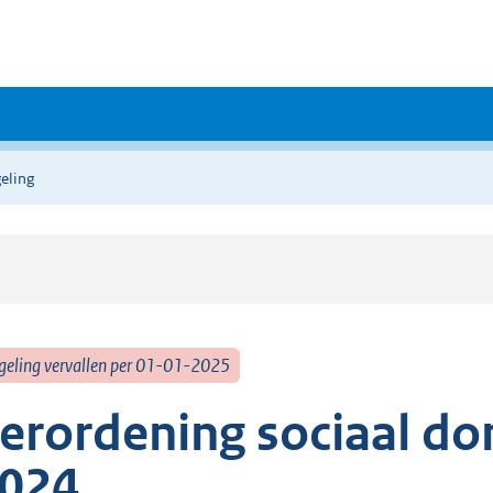
eling
geling vervallen per 01-01-2025
erordening sociaal d
024