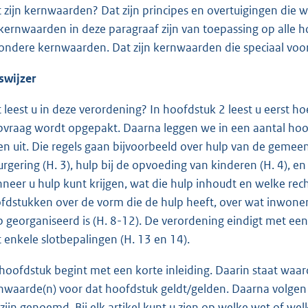
 zijn kernwaarden? Dat zijn principes en overtuigingen die w
kernwaarden in deze paragraaf zijn van toepassing op alle 
zondere kernwaarden. Dat zijn kernwaarden die speciaal voo
swijzer
 leest u in deze verordening? In hoofdstuk 2 leest u eerst 
pvraag wordt opgepakt. Daarna leggen we in een aantal hoof
en uit. Die regels gaan bijvoorbeeld over hulp van de gemeen
urgering (H. 3), hulp bij de opvoeding van kinderen (H. 4), en 
neer u hulp kunt krijgen, wat die hulp inhoudt en welke rech
fdstukken over de vorm die de hulp heeft, over wat inwon
p georganiseerd is (H. 8-12). De verordening eindigt met een
 enkele slotbepalingen (H. 13 en 14).
 hoofdstuk begint met een korte inleiding. Daarin staat waa
nwaarde(n) voor dat hoofdstuk geldt/gelden. Daarna volgen de
 zijn genoemd. Bij elk artikel kunt u zien op welke wet of wel