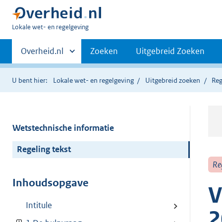
U
Lokale wet- en regelgeving
bent
Primaire
hier:
Andere
Overheid.nl
Zoeken
Uitgebreid Zoeken
sites
navigatie
binnen
U bent hier:
Lokale wet- en regelgeving
Uitgebreid zoeken
Reg
Wetstechnische informatie
Regeling tekst
Re
Inhoudsopgave
V
Intitule
2