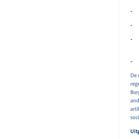
-
-
-
-
De 
reg
Bur
and
art
soc
Uit