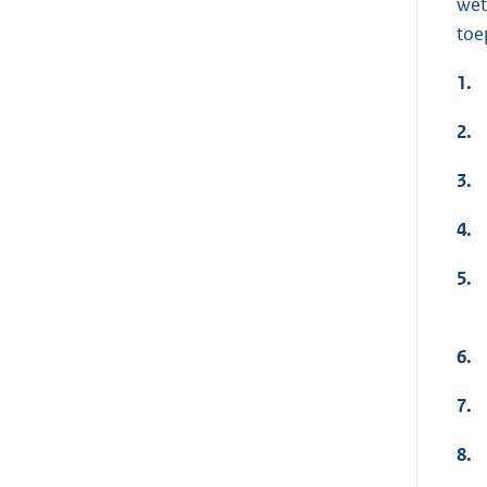
wet
toe
1.
2.
3.
4.
5.
6.
7.
8.