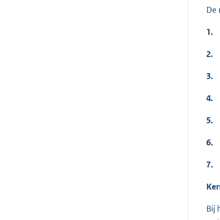
De 
1.
2.
3.
4.
5.
6.
7.
Ker
Bij