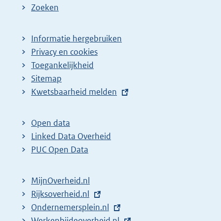
Zoeken
Informatie hergebruiken
Privacy en cookies
Toegankelijkheid
Sitemap
E
Kwetsbaarheid melden
x
t
Open data
e
Linked Data Overheid
r
PUC Open Data
n
e
MijnOverheid.nl
l
E
Rijksoverheid.nl
i
x
E
Ondernemersplein.nl
n
t
x
E
Werkenbijdeoverheid.nl