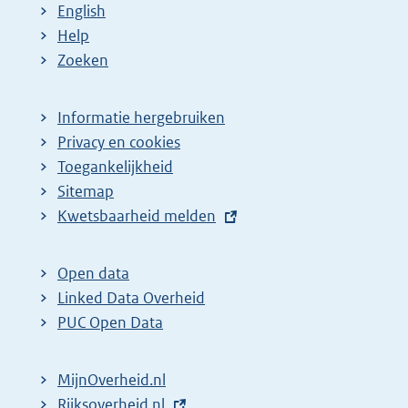
English
Help
Zoeken
Informatie hergebruiken
Privacy en cookies
Toegankelijkheid
Sitemap
E
Kwetsbaarheid melden
x
t
Open data
e
Linked Data Overheid
r
PUC Open Data
n
e
MijnOverheid.nl
l
E
Rijksoverheid.nl