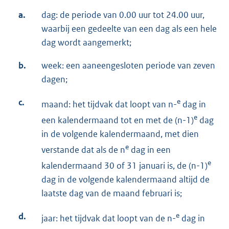
a.
dag: de periode van 0.00 uur tot 24.00 uur,
waarbij een gedeelte van een dag als een hele
dag wordt aangemerkt;
b.
week: een aaneengesloten periode van zeven
dagen;
c.
e
maand: het tijdvak dat loopt van n-
dag in
e
een kalendermaand tot en met de (n-1)
dag
in de volgende kalendermaand, met dien
e
verstande dat als de n
dag in een
e
kalendermaand 30 of 31 januari is, de (n-1)
dag in de volgende kalendermaand altijd de
laatste dag van de maand februari is;
d.
e
jaar: het tijdvak dat loopt van de n-
dag in