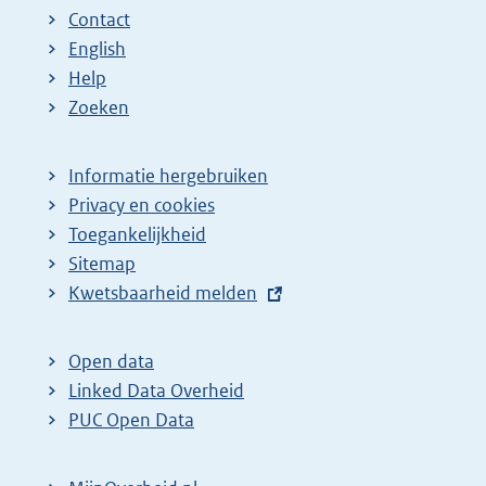
Contact
English
Help
Zoeken
Informatie hergebruiken
Privacy en cookies
Toegankelijkheid
Sitemap
E
Kwetsbaarheid melden
x
t
Open data
e
Linked Data Overheid
r
PUC Open Data
n
e