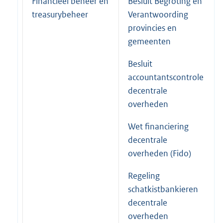
Financieel beheer en
Besluit Begroting en
treasurybeheer
Verantwoording
provincies en
gemeenten
Besluit
accountantscontrole
decentrale
overheden
Wet financiering
decentrale
overheden (Fido)
Regeling
schatkistbankieren
decentrale
overheden