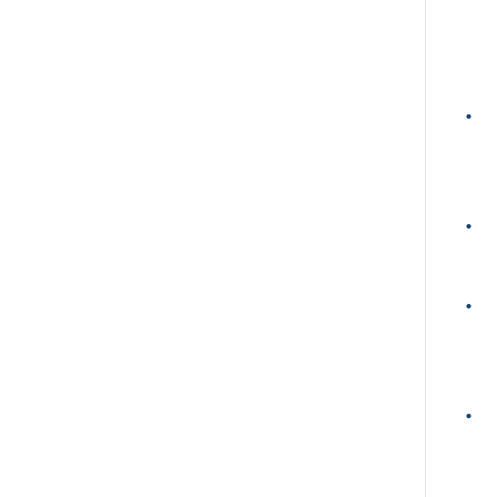
•
•
•
•