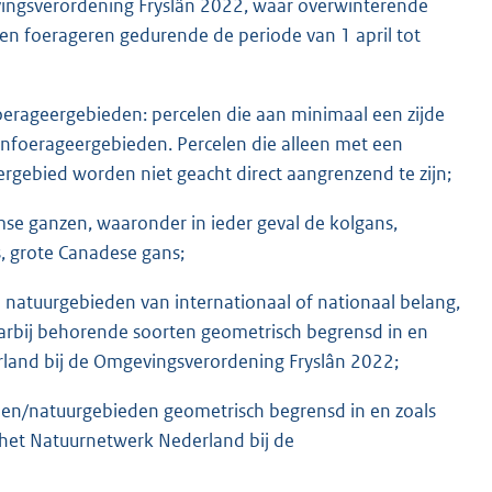
vingsverordening Fryslân 2022, waar overwinterende
n foerageren gedurende de periode van 1 april tot
foerageergebieden: percelen die aan minimaal een zijde
zenfoerageergebieden. Percelen die alleen met een
rgebied worden niet geacht direct aangrenzend te zijn;
se ganzen, waaronder in ieder geval de kolgans,
s, grote Canadese gans;
natuurgebieden van internationaal of nationaal belang,
daarbij behorende soorten geometrisch begrensd in en
erland bij de Omgevingsverordening Fryslân 2022;
len/natuurgebieden geometrisch begrensd in en zoals
n het Natuurnetwerk Nederland bij de