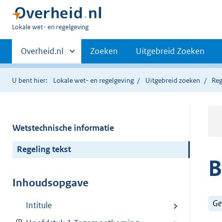
U
Lokale wet- en regelgeving
bent
Primaire
hier:
Andere
Overheid.nl
Zoeken
Uitgebreid Zoeken
sites
navigatie
binnen
U bent hier:
Lokale wet- en regelgeving
Uitgebreid zoeken
Reg
Wetstechnische informatie
Regeling tekst
B
Inhoudsopgave
Ge
Intitule