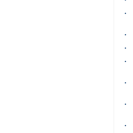
•
•
•
•
•
•
•