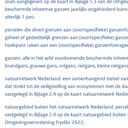
zoals aangegeven op de kaart in Bijlage 5.3 van de Omge
beschermde inheemse ganzen jaarlijks ongehinderd kunne
uiterlijk 1 juni;
percelen die direct grenzen aan (soortspecifieke) ganzen
geheel of gedeeltelijk grenzen aan (soortspecifieke) gan
hoekpunt raken aan een (soortspecifieke) ganzenfoeragee
ganzen: alle in het wild voorkomende beschermde inheem
brandgans, grauwe gans, rotgans, rietgans, kleine rietgan
natuurnetwerk Nederland: een samenhangend stelsel van 
dat strekt tot de veiligstelling van ecosystemen met de 
vastgelegd in Bijlage 2.4 op de kaart natuurnetwerk Ned
natuurgebied buiten het natuurnetwerk Nederland: perce
vastgelegd in Bijlage 2.4 op de kaart natuurgebied buite
Omgevingsverordening Fryslân 2022;