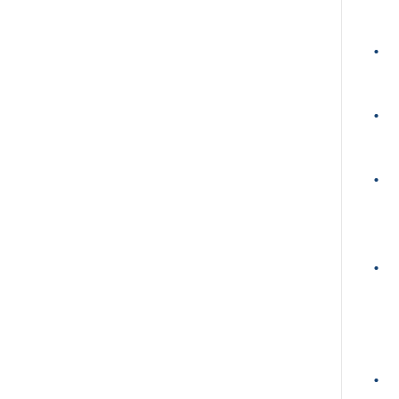
•
•
•
•
•