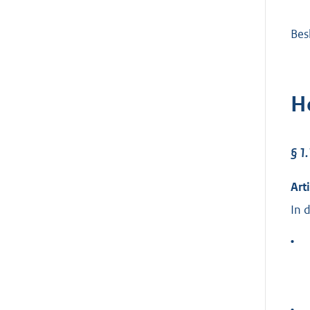
Bes
H
§ 1
Art
In 
•
•