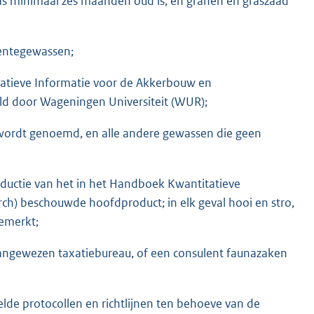
as minimaal zes maanden oud is, en granen en graszaad
oentegewassen;
atieve Informatie voor de Akkerbouw en
eld door Wageningen Universiteit (WUR);
wordt genoemd, en alle andere gewassen die geen
roductie van het in het Handboek Kwantitatieve
h) beschouwde hoofdproduct; in elk geval hooi en stro,
emerkt;
aangewezen taxatiebureau, of een consulent faunazaken
telde protocollen en richtlijnen ten behoeve van de