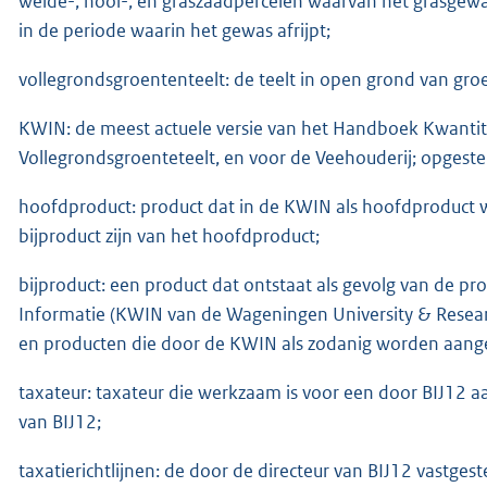
weide-, hooi-, en graszaadpercelen waarvan het grasgew
in de periode waarin het gewas afrijpt;
vollegrondsgroententeelt: de teelt in open grond van gr
KWIN: de meest actuele versie van het Handboek Kwantit
Vollegrondsgroenteteelt, en voor de Veehouderij; opgest
hoofdproduct: product dat in de KWIN als hoofdproduct 
bijproduct zijn van het hoofdproduct;
bijproduct: een product dat ontstaat als gevolg van de p
Informatie (KWIN van de Wageningen University & Researc
en producten die door de KWIN als zodanig worden aang
taxateur: taxateur die werkzaam is voor een door BIJ12 
van BIJ12;
taxatierichtlijnen: de door de directeur van BIJ12 vastges