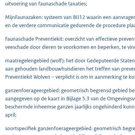
uitvoering van faunaschade taxaties;
MijnFaunazaken: systeem van BIJ12 waarin een aanvrager
en de verdere communicatie gedurende de procedure plaa
Faunaschade Preventiekit: overzicht van effectieve prev
veeschade door dieren te voorkomen en beperken, te vin
maatregelengebied (wolf): het door Gedeputeerde State
aan gehouden landbouwhuisdieren het treffen van preve
Preventiekit Wolven – verplicht is om in aanmerking te
ganzenfoerageergebied: geometrisch begrensd gebied be
aangegeven op de kaart in Bijlage 5.3 van de Omgevings
beschermde inheemse ganzen jaarlijks ongehinderd kunn
april;
soortspecifiek ganzenfoerageergebied: geometrisch beg