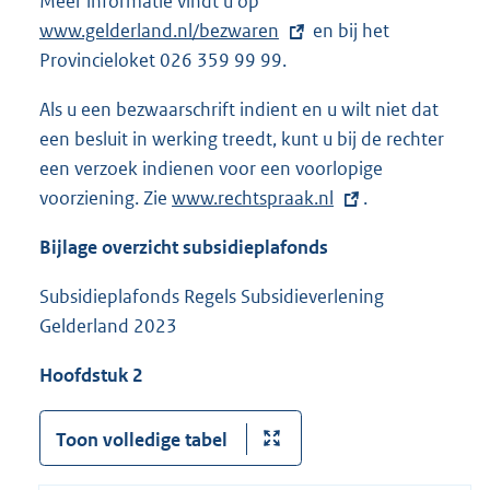
Meer informatie vindt u op
E
www.gelderland.nl/bezwaren
x
en bij het
Provincieloket 026 359 99 99.
t
e
Als u een bezwaarschrift indient en u wilt niet dat
r
een besluit in werking treedt, kunt u bij de rechter
n
een verzoek indienen voor een voorlopige
e
voorziening. Zie
E
www.rechtspraak.nl
.
l
x
i
Bijlage overzicht subsidieplafonds
t
n
e
Subsidieplafonds Regels Subsidieverlening
k
r
Gelderland 2023
:
n
Hoofdstuk 2
e
l
i
Toon volledige tabel
n