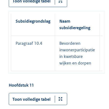
Toon volledige tabel
Subsidiegrondslag
Naam
Ei
subsidieregeling
su
Paragraaf 10.4
Bevorderen
31
inwonerparticipatie
in kwetsbare
wijken en dorpen
Hoofdstuk 11
Toon volledige tabel