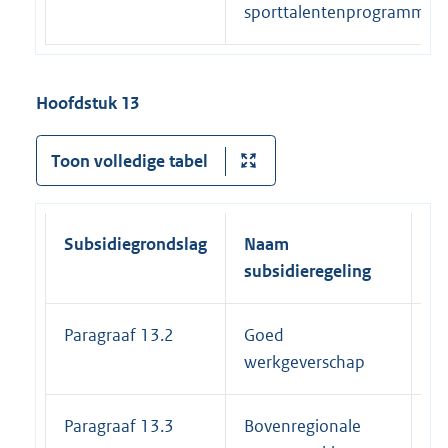
sporttalentenprogramma’s
Hoofdstuk 13
Toon volledige tabel
Subsidiegrondslag
Naam
Ei
subsidieregeling
su
Paragraaf 13.2
Goed
3
werkgeverschap
Paragraaf 13.3
Bovenregionale
3