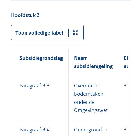
Hoofdstuk 3
Toon volledige tabel
Subsidiegrondslag
Naam
Einde
subsidieregeling
subs
Paragraaf 3.3
Overdracht
31-1
bodemtaken
onder de
Omgevingswet
Paragraaf 3.4
Ondergrond in
31-1