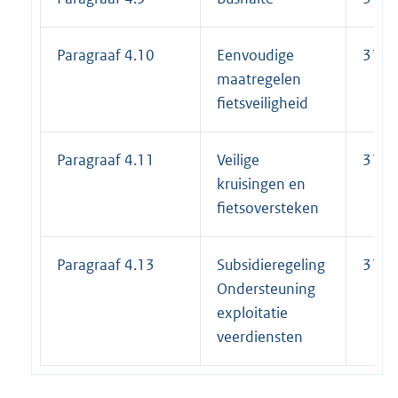
Paragraaf 4.10
Eenvoudige
31-1
maatregelen
fietsveiligheid
Paragraaf 4.11
Veilige
31-1
kruisingen en
fietsoversteken
Paragraaf 4.13
Subsidieregeling
31-1
Ondersteuning
exploitatie
veerdiensten