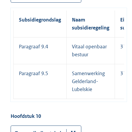
Subsidiegrondslag
Naam
Einde
subsidieregeling
subs
Paragraaf 9.4
Vitaal openbaar
31-1
bestuur
Paragraaf 9.5
Samenwerking
31-1
Gelderland-
Lubelskie
Hoofdstuk 10