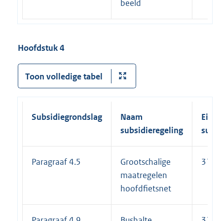
beeld
Hoofdstuk 4
Toon volledige tabel
Subsidiegrondslag
Naam
Einde
subsidieregeling
subs
Paragraaf 4.5
Grootschalige
31-1
maatregelen
hoofdfietsnet
Paragraaf 4.9
Bushalte
31-1