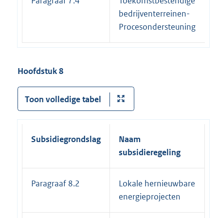
Paragraaf 7.4
Toekomstbestendige
bedrijventerreinen-
Procesondersteuning
Hoofdstuk 8
Toon volledige tabel
Subsidiegrondslag
Naam
E
subsidieregeling
s
Paragraaf 8.2
Lokale hernieuwbare
energieprojecten