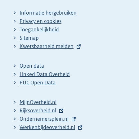
Informatie hergebruiken
Privacy en cookies
Toegankelijkheid
Sitemap
E
Kwetsbaarheid melden
x
t
Open data
e
Linked Data Overheid
r
PUC Open Data
n
e
MijnOverheid.nl
l
E
Rijksoverheid.nl
i
x
E
Ondernemersplein.nl
n
t
x
E
Werkenbijdeoverheid.nl
k
e
t
x
: