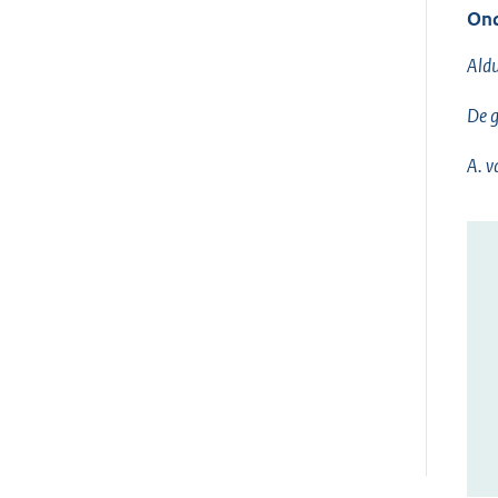
Ond
Aldu
De g
A. v