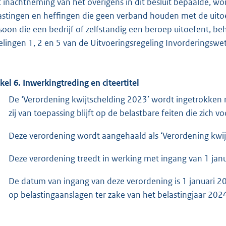
 inachtneming van het overigens in dit besluit bepaalde, w
astingen en heffingen die geen verband houden met de uitoef
soon die een bedrijf of zelfstandig een beroep uitoefent, b
elingen 1, 2 en 5 van de Uitvoeringsregeling Invorderingswe
ikel 6. Inwerkingtreding en citeertitel
De ‘Verordening kwijtschelding 2023’ wordt ingetrokken 
zij van toepassing blijft op de belastbare feiten die zic
Deze verordening wordt aangehaald als ‘Verordening kwij
Deze verordening treedt in werking met ingang van 1 jan
De datum van ingang van deze verordening is 1 januari 202
op belastingaanslagen ter zake van het belastingjaar 202