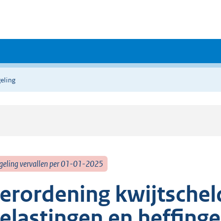
eling
geling vervallen per 01-01-2025
erordening kwijtschel
elastingen en heffing