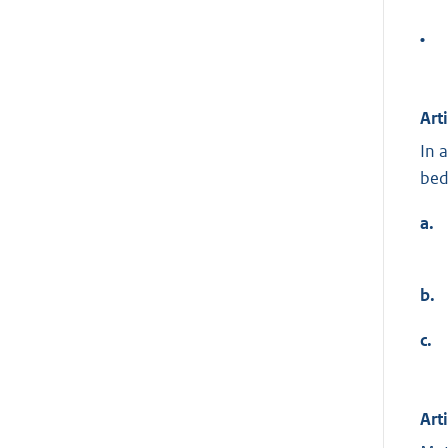
•
Art
In 
bed
a.
b.
c.
Art