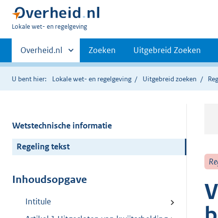
U
Lokale wet- en regelgeving
bent
Primaire
hier:
Andere
Overheid.nl
Zoeken
Uitgebreid Zoeken
sites
navigatie
binnen
U bent hier:
Lokale wet- en regelgeving
Uitgebreid zoeken
Reg
Wetstechnische informatie
Regeling tekst
Re
Inhoudsopgave
V
Intitule
b