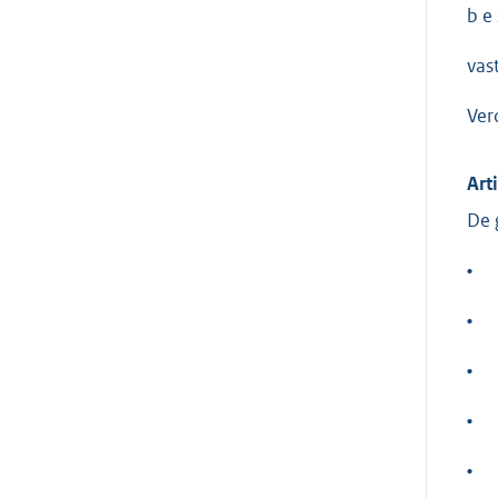
b e 
vas
Ver
Art
De 
•
•
•
•
•