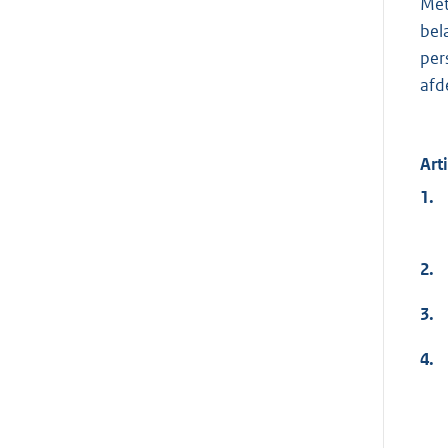
Met
bel
per
afd
Art
1.
2.
3.
4.