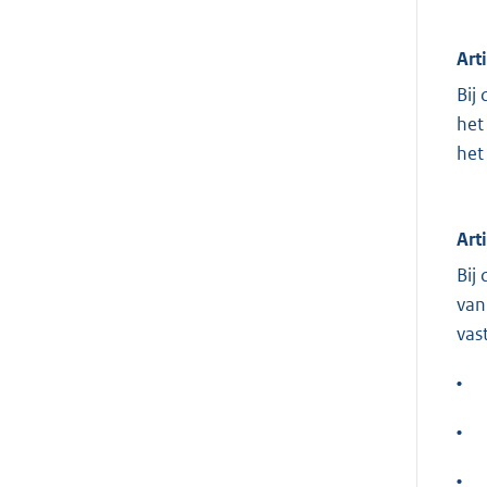
Art
Bij
het
het
Art
Bij
van
vas
•
•
•