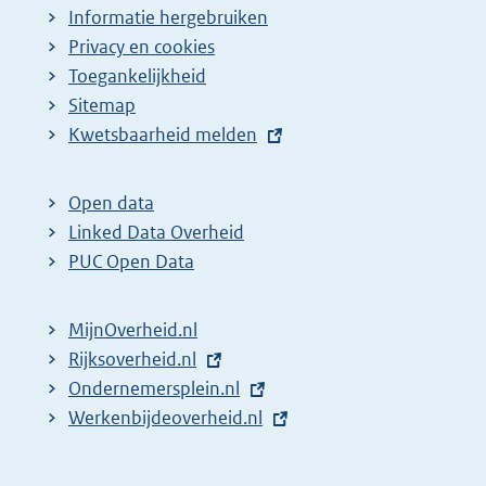
Informatie hergebruiken
Privacy en cookies
Toegankelijkheid
Sitemap
E
Kwetsbaarheid melden
x
t
Open data
e
Linked Data Overheid
r
PUC Open Data
n
e
MijnOverheid.nl
l
E
Rijksoverheid.nl
i
x
E
Ondernemersplein.nl
n
t
x
E
Werkenbijdeoverheid.nl
k
e
t
x
:
r
e
t