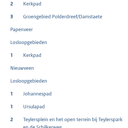
2
Kerkpad
3
Groengebied Polderdreef/Damstaete
Papenveer
Losloopgebieden
1
Kerkpad
Nieuwveen
Losloopgebieden
1
Johannespad
1
Ursulapad
2
Teylersplein en het open terrein bij Teylerspark
en de Schilkerweg