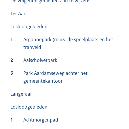
De volgende gebieden aan te wijzen:
Ter Aar
Losloopgebieden
1
Argonnepark (m.u.v. de speelplaats en het
trapveld
2
Aalscholverpark
3
Park Aardamseweg achter het
gemeentekantoor
Langeraar
Losloopgebieden
1
Achtmorgenpad