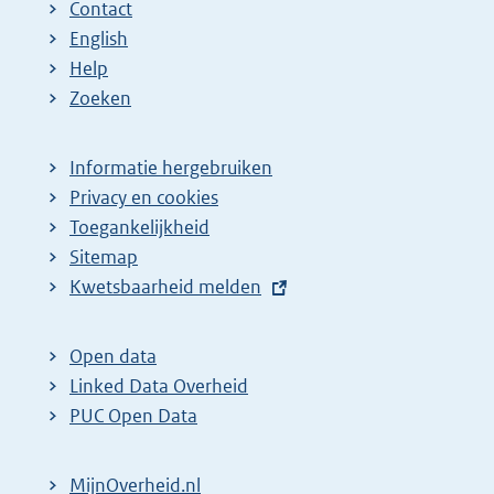
Contact
English
Help
Zoeken
Informatie hergebruiken
Privacy en cookies
Toegankelijkheid
Sitemap
E
Kwetsbaarheid melden
x
t
Open data
e
Linked Data Overheid
r
PUC Open Data
n
e
MijnOverheid.nl