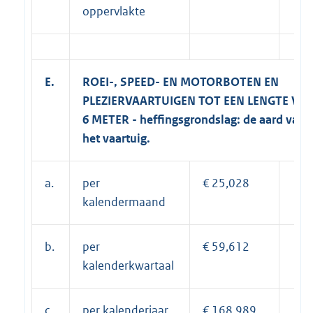
oppervlakte
E.
ROEI-, SPEED- EN MOTORBOTEN EN
PLEZIERVAARTUIGEN TOT EEN LENGTE VA
6 METER - heffingsgrondslag: de aard van
het vaartuig.
a.
per
€ 25,028
kalendermaand
b.
per
€ 59,612
kalenderkwartaal
c.
per kalenderjaar
€ 168,989