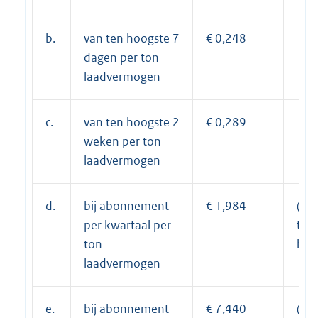
b.
van ten hoogste 7
€ 0,248
dagen per ton
laadvermogen
c.
van ten hoogste 2
€ 0,289
weken per ton
laadvermogen
d.
bij abonnement
€ 1,984
(8 x
per kwartaal per
tari
ton
b)
laadvermogen
e.
bij abonnement
€ 7,440
(30