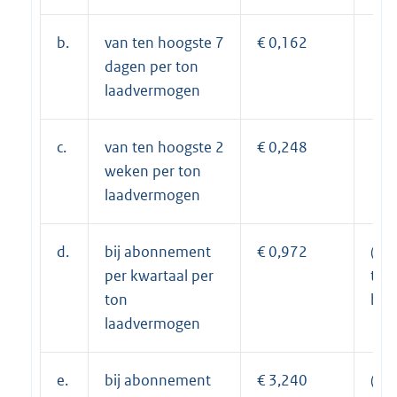
b.
van ten hoogste 7
€ 0,162
dagen per ton
laadvermogen
c.
van ten hoogste 2
€ 0,248
weken per ton
laadvermogen
d.
bij abonnement
€ 0,972
(6 x
per kwartaal per
tari
ton
b)
laadvermogen
e.
bij abonnement
€ 3,240
(20