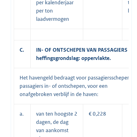
per kalenderjaar
tari
per ton
b)
laadvermogen
C.
IN- OF ONTSCHEPEN VAN PASSAGIERS -
heffingsgrondslag: oppervlakte.
Het havengeld bedraagt voor passagiersschepen, d
passagiers in- of ontschepen, voor een
onafgebroken verblijf in de haven:
a.
van ten hoogste 2
€ 0,228
dagen, de dag
van aankomst