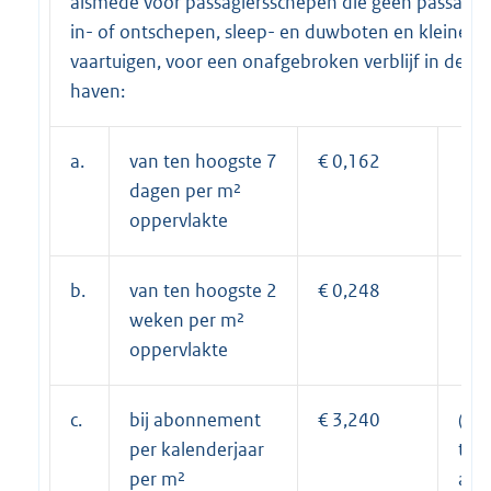
alsmede voor passagiersschepen die geen passagie
in- of ontschepen, sleep- en duwboten en kleine
vaartuigen, voor een onafgebroken verblijf in de
haven:
a.
van ten hoogste 7
€ 0,162
dagen per m²
oppervlakte
b.
van ten hoogste 2
€ 0,248
weken per m²
oppervlakte
c.
bij abonnement
€ 3,240
(20
per kalenderjaar
tari
per m²
a)