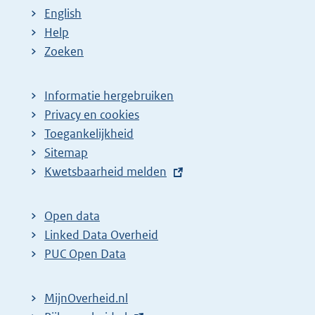
English
Help
Zoeken
Informatie hergebruiken
Privacy en cookies
Toegankelijkheid
Sitemap
E
Kwetsbaarheid melden
x
t
Open data
e
Linked Data Overheid
r
PUC Open Data
n
e
MijnOverheid.nl
l