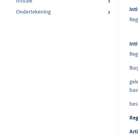
Intitulé
Inti
Ondertekening
Reg
Inti
Reg
Bur
gel
bas
besl
Reg
Art