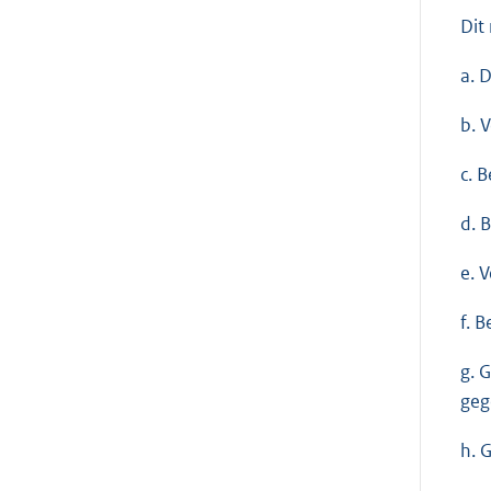
Dit
a. 
b. 
c. 
d. 
e. 
f. 
g. 
geg
h. 