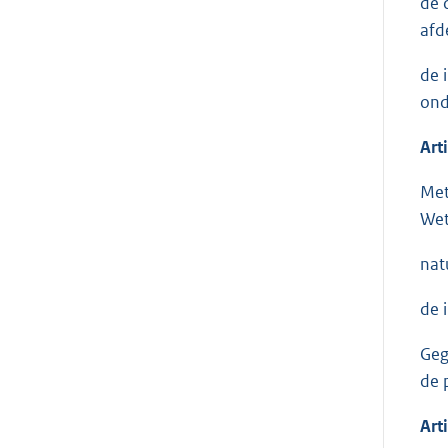
de 
afd
de 
ond
Art
Met
Wet
nat
de 
Geg
de 
Art