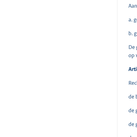
Aan
a. 
b. 
De 
op 
Art
Rec
de 
de 
de 