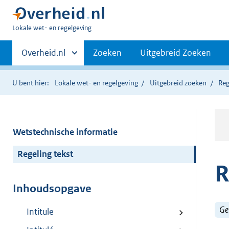
U
Lokale wet- en regelgeving
bent
Primaire
hier:
Andere
Overheid.nl
Zoeken
Uitgebreid Zoeken
sites
navigatie
binnen
U bent hier:
Lokale wet- en regelgeving
Uitgebreid zoeken
Reg
Wetstechnische informatie
Regeling tekst
R
Inhoudsopgave
Ge
Intitule