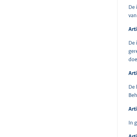
De 
van
Art
De 
ger
doe
Art
De 
Beh
Art
In 
Art