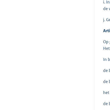
i. 
de 
j. 
Art
Op 
Het
In 
de 
de 
het
de 