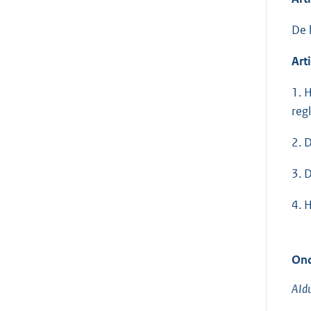
De 
Art
1. 
reg
2. 
3. 
4. 
Ond
AIdu