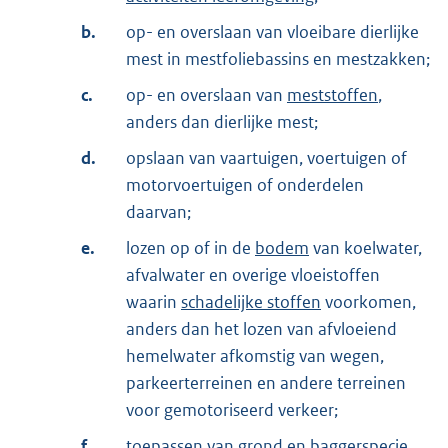
b.
op- en overslaan van vloeibare dierlijke
mest in mestfoliebassins en mestzakken;
c.
op- en overslaan van
meststoffen
,
anders dan dierlijke mest;
d.
opslaan van vaartuigen, voertuigen of
motorvoertuigen of onderdelen
daarvan;
e.
lozen op of in de
bodem
van koelwater,
afvalwater en overige vloeistoffen
waarin
schadelijke stoffen
voorkomen,
anders dan het lozen van afvloeiend
hemelwater afkomstig van wegen,
parkeerterreinen en andere terreinen
voor gemotoriseerd verkeer;
f.
toepassen van
grond
en
baggerspecie