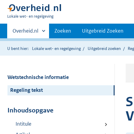
U
Lokale wet- en regelgeving
bent
Primaire
hier:
Andere
Overheid.nl
Zoeken
Uitgebreid Zoeken
sites
navigatie
binnen
U bent hier:
Lokale wet- en regelgeving
Uitgebreid zoeken
Reg
Wetstechnische informatie
Regeling tekst
S
Inhoudsopgave
V
Intitule