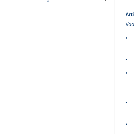
Art
Voo
•
•
•
•
•