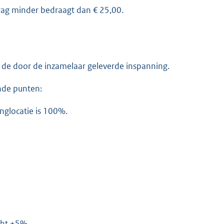
drag minder bedraagt dan € 25,00.
n de door de inzamelaar geleverde inspanning.
nde punten:
nglocatie is 100%.
ocht +5%