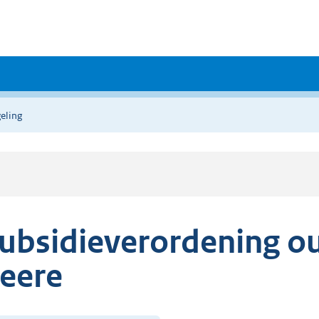
eling
ubsidieverordening o
eere