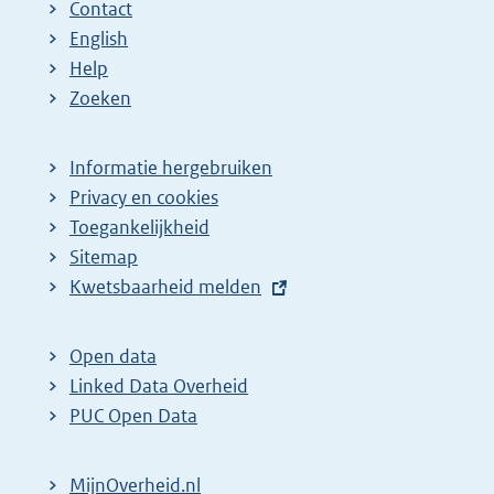
Contact
English
Help
Zoeken
Informatie hergebruiken
Privacy en cookies
Toegankelijkheid
Sitemap
E
Kwetsbaarheid melden
x
t
Open data
e
Linked Data Overheid
r
PUC Open Data
n
e
MijnOverheid.nl