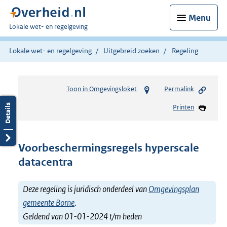
Menu
U
Lokale wet- en regelgeving
bent
hier:
Lokale wet- en regelgeving
Uitgebreid zoeken
Regeling
Toon in Omgevingsloket
Permalink
Printen
Voorbeschermingsregels hyperscale
datacentra
Deze regeling is juridisch onderdeel van
Omgevingsplan
gemeente Borne
.
Geldend van 01-01-2024 t/m heden