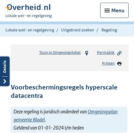
Menu
U
Lokale wet- en regelgeving
bent
hier:
Lokale wet- en regelgeving
Uitgebreid zoeken
Regeling
Toon in Omgevingsloket
Permalink
Printen
Voorbeschermingsregels hyperscale
datacentra
Deze regeling is juridisch onderdeel van
Omgevingsplan
gemeente Bladel
.
Geldend van 01-01-2024 t/m heden