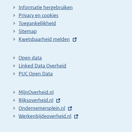
Informatie hergebruiken
Privacy en cookies
Toegankelijkheid
Sitemap
E
Kwetsbaarheid melden
x
t
Open data
e
Linked Data Overheid
r
PUC Open Data
n
e
MijnOverheid.nl
l
E
Rijksoverheid.nl
i
x
E
Ondernemersplein.nl
n
t
x
E
Werkenbijdeoverheid.nl
k
e
t
x
:
r
e
t