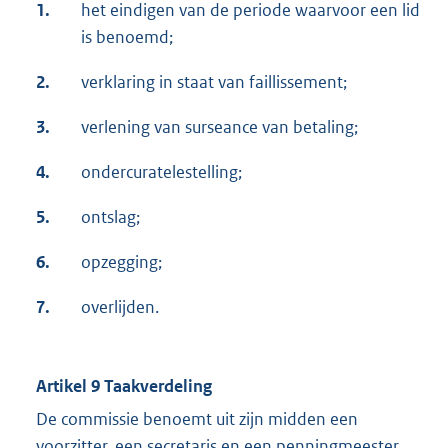
1.
het eindigen van de periode waarvoor een lid
is benoemd;
2.
verklaring in staat van faillissement;
3.
verlening van surseance van betaling;
4.
ondercuratelestelling;
5.
ontslag;
6.
opzegging;
7.
overlijden.
Artikel 9 Taakverdeling
De commissie benoemt uit zijn midden een
voorzitter, een secretaris en een penningmeester.