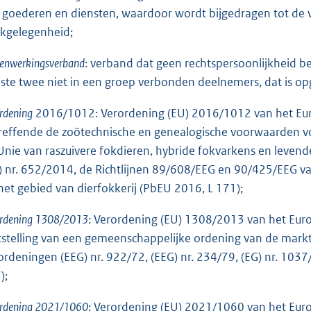
 goederen en diensten, waardoor wordt bijgedragen tot de 
kgelegenheid;
enwerkingsverband
: verband dat geen rechtspersoonlijkheid be
ste twee niet in een groep verbonden deelnemers, dat is opge
rdening
2016/1012: Verordening (EU) 2016/1012 van het Eur
reffende de zoötechnische en genealogische voorwaarden vo
Unie van raszuivere fokdieren, hybride fokvarkens en levend
) nr. 652/2014, de Richtlijnen 89/608/EEG en 90/425/EEG v
het gebied van dierfokkerij (PbEU 2016, L 171);
ordening 1308/2013
: Verordening (EU) 1308/2013 van het Eu
tstelling van een gemeenschappelijke ordening van de mark
ordeningen (EEG) nr. 922/72, (EEG) nr. 234/79, (EG) nr. 10
);
ordening 2021/1060
: Verordening (EU) 2021/1060 van het Eur