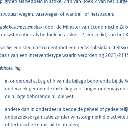
ep
: groep als bedoeld in artikel 24b van Boek 2 van het Burge
astructuur
: wegen, vaarwegen of wandel- of fietspaden;
grale kostensystematiek
: door de Minister van Economische Zak
tensystematiek als bedoeld in artikel 12, eerste lid, van het
rventie
: een steuninstrument met een reeks subsidiabiliteits
basis van een interventietype waarin verordening 2021/2115
isinstelling
:
in onderdeel a, b, g of h van de bijlage behorende bij de
onderzoek genoemde instelling voor hoger onderwijs en e
de bijlage behorende bij die wet;
andere dan in onderdeel a bedoelde geheel of gedeeltelij
onderzoeksorganisatie zonder winstoogmerk die activitei
of technische kennis uit te breiden;