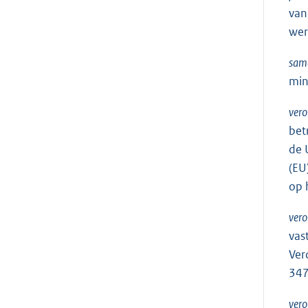
van
wer
sam
min
vero
bet
de 
(EU
op 
ver
vas
Ver
347
ver