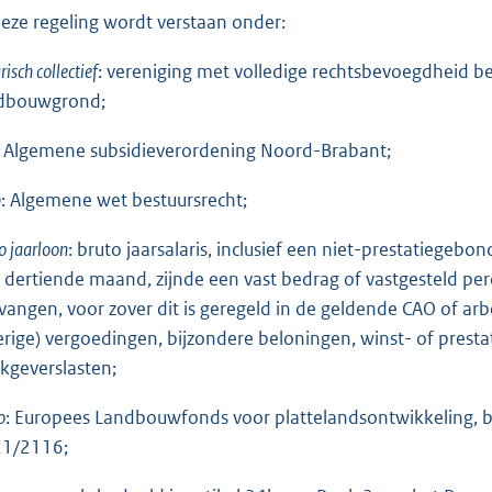
deze regeling wordt verstaan onder:
risch collectief
: vereniging met volledige rechtsbevoegdheid 
dbouwgrond;
: Algemene subsidieverordening Noord-Brabant;
b
: Algemene wet bestuursrecht;
o jaarloon
: bruto jaarsalaris, inclusief een niet-prestatiegeb
 dertiende maand, zijnde een vast bedrag of vastgesteld per
vangen, voor zover dit is geregeld in de geldende CAO of arb
erige) vergoedingen, bijzondere beloningen, winst- of presta
kgeverslasten;
o
: Europees Landbouwfonds voor plattelandsontwikkeling, be
1/2116;