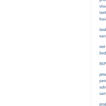
vis
tee
bas
lan
van
niet
bedr
NSP
penv
pen
sub
sam
prod