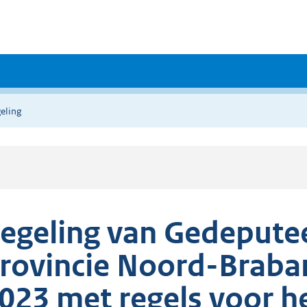
eling
egeling van Gedepute
rovincie Noord-Braba
023 met regels voor h