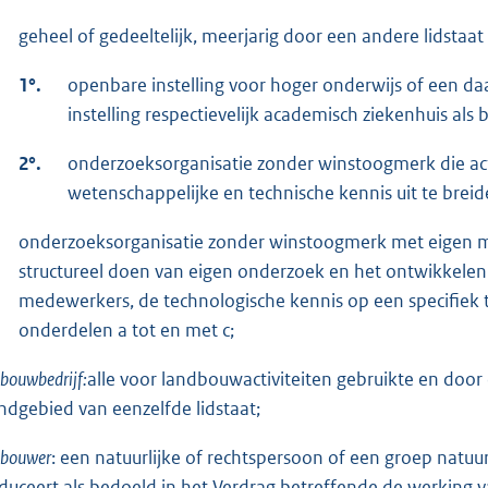
geheel of gedeeltelijk, meerjarig door een andere lidstaa
1°.
openbare instelling voor hoger onderwijs of een d
instelling respectievelijk academisch ziekenhuis als
2°.
onderzoeksorganisatie zonder winstoogmerk die acti
wetenschappelijke en technische kennis uit te breid
onderzoeksorganisatie zonder winstoogmerk met eigen med
structureel doen van eigen onderzoek en het ontwikkelen
medewerkers, de technologische kennis op een specifiek ter
onderdelen a tot en met c;
bouwbedrijf:
alle voor landbouwactiviteiten gebruikte en do
ndgebied van eenzelfde lidstaat;
dbouwer
: een natuurlijke of rechtspersoon of een groep natu
duceert als bedoeld in het Verdrag betreffende de werking va