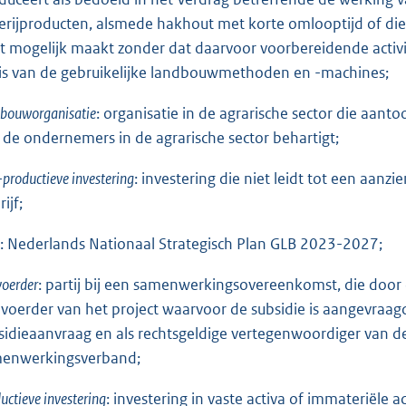
serijproducten, alsmede hakhout met korte omlooptijd of die
lt mogelijk maakt zonder dat daarvoor voorbereidende activit
is van de gebruikelijke landbouwmethoden en -machines;
dbouworganisatie
: organisatie in de agrarische sector die aan
 de ondernemers in de agrarische sector behartigt;
-productieve investering
: investering die niet leidt tot een aanzi
ijf;
: Nederlands Nationaal Strategisch Plan GLB 2023-2027;
oerder
: partij bij een samenwerkingsovereenkomst, die door 
voerder van het project waarvoor de subsidie is aangevraagd
sidieaanvraag en als rechtsgeldige vertegenwoordiger van 
enwerkingsverband;
uctieve investering
: investering in vaste activa of immateriël