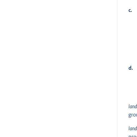
c.
d.
land
gro
lan
pro