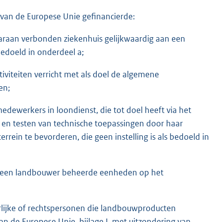
t van de Europese Unie gefinancierde:
aaraan verbonden ziekenhuis gelijkwaardig aan een
 bedoeld in onderdeel a;
viteiten verricht met als doel de algemene
en;
ewerkers in loondienst, die tot doel heeft via het
 en testen van technische toepassingen door haar
rein te bevorderen, die geen instelling is als bedoeld in
or een landbouwer beheerde eenheden op het
urlijke of rechtspersonen die landbouwproducten
n de Europese Unie, bijlage I, met uitzondering van