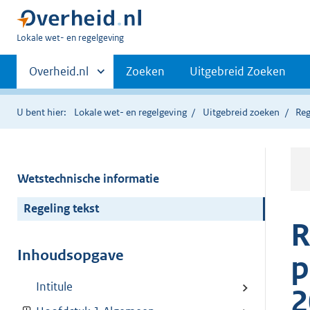
U
Lokale wet- en regelgeving
bent
Primaire
hier:
Andere
Overheid.nl
Zoeken
Uitgebreid Zoeken
sites
navigatie
binnen
U bent hier:
Lokale wet- en regelgeving
Uitgebreid zoeken
Reg
Wetstechnische informatie
Regeling tekst
R
Inhoudsopgave
p
Intitule
2