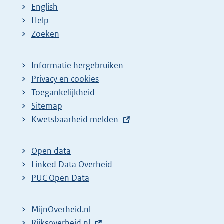
English
Help
Zoeken
Informatie hergebruiken
Privacy en cookies
Toegankelijkheid
Sitemap
E
Kwetsbaarheid melden
x
t
Open data
e
Linked Data Overheid
r
PUC Open Data
n
e
MijnOverheid.nl
l
E
Rijksoverheid.nl