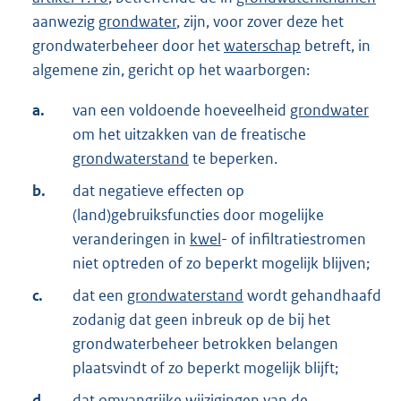
aanwezig
grondwater
, zijn, voor zover deze het
grondwaterbeheer door het
waterschap
betreft, in
algemene zin, gericht op het waarborgen:
a.
van een voldoende hoeveelheid
grondwater
om het uitzakken van de freatische
grondwaterstand
te beperken.
b.
dat negatieve effecten op
(land)gebruiksfuncties door mogelijke
veranderingen in
kwel
- of infiltratiestromen
niet optreden of zo beperkt mogelijk blijven;
c.
dat een
grondwaterstand
wordt gehandhaafd
zodanig dat geen inbreuk op de bij het
grondwaterbeheer betrokken belangen
plaatsvindt of zo beperkt mogelijk blijft;
d.
dat omvangrijke wijzigingen van de