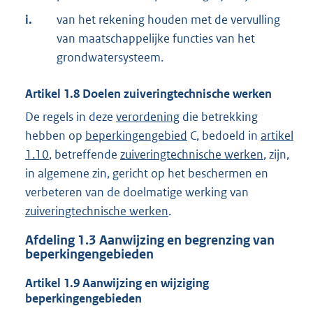
i.
van het rekening houden met de vervulling
van maatschappelijke functies van het
grondwatersysteem.
Artikel
1.8
Doelen zuiveringtechnische werken
De regels in deze
verordening
die betrekking
hebben op
beperkingengebied
C, bedoeld in
artikel
1.10
, betreffende
zuiveringtechnische werken
, zijn,
in algemene zin, gericht op het beschermen en
verbeteren van de doelmatige werking van
zuiveringtechnische werken
.
Afdeling
1.3
Aanwijzing en begrenzing van
beperkingengebieden
Artikel
1.9
Aanwijzing en wijziging
beperkingengebieden