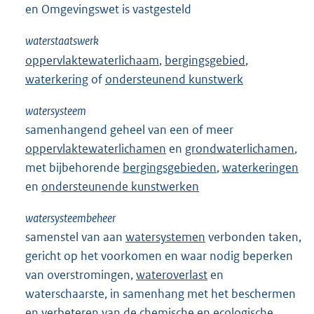
en Omgevingswet is vastgesteld
waterstaatswerk
oppervlaktewaterlichaam
,
bergingsgebied
,
waterkering
of
ondersteunend kunstwerk
watersysteem
samenhangend geheel van een of meer
oppervlaktewaterlichamen
en
grondwaterlichamen
,
met bijbehorende
bergingsgebieden
,
waterkeringen
en
ondersteunende kunstwerken
watersysteembeheer
samenstel van aan
watersystemen
verbonden taken,
gericht op het voorkomen en waar nodig beperken
van overstromingen,
wateroverlast
en
waterschaarste, in samenhang met het beschermen
en verbeteren van de chemische en ecologische