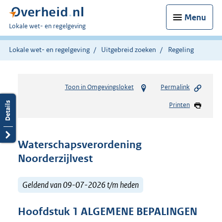
Menu
U
Lokale wet- en regelgeving
bent
hier:
Lokale wet- en regelgeving
Uitgebreid zoeken
Regeling
Toon in Omgevingsloket
Permalink
Printen
Waterschapsverordening
Noorderzijlvest
Geldend van 09-07-2026 t/m heden
Hoofdstuk
1
ALGEMENE BEPALINGEN