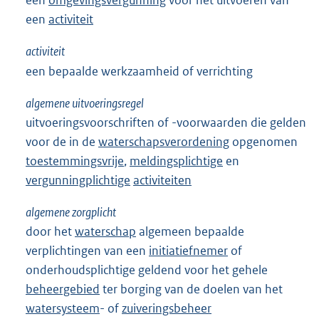
een
omgevingsvergunning
voor het uitvoeren van
een
activiteit
activiteit
een bepaalde werkzaamheid of verrichting
algemene uitvoeringsregel
uitvoeringsvoorschriften of -voorwaarden die gelden
voor de in de
waterschapsverordening
opgenomen
toestemmingsvrije
,
meldingsplichtige
en
vergunningplichtige
activiteiten
algemene zorgplicht
door het
waterschap
algemeen bepaalde
verplichtingen van een
initiatiefnemer
of
onderhoudsplichtige geldend voor het gehele
beheergebied
ter borging van de doelen van het
watersysteem
- of
zuiveringsbeheer