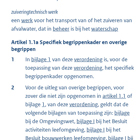
zuiveringtechnisch werk
een
werk
voor het transport van of het zuiveren van
afvalwater, dat in
beheer
is bij het
waterschap
Artikel
1.1a
Specifiek begrippenkader en overige
begrippen
1
In
bijlage 1
van deze
verordening
is, voor de
toepassing van deze
verordening
, het specifiek
begrippenkader opgenomen.
2
Voor de uitleg van overige begrippen, voor
zover die niet zijn opgenomen in
artikel 1.1
of
bijlage
1
, van deze
verordening
, geldt dat de
volgende bijlagen van toepassing zijn:
bijlage
bij de Omgevingswet,
bijlage I
bij het Besluit
activiteiten leefomgeving,
bijlage I
bij het
Besluit bouwwerken leefomgeving,
bijlage I
bij