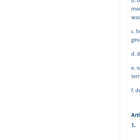
b. 
moe
waa
c. 
gev
d. 
e. 
ter
f. 
Art
1.