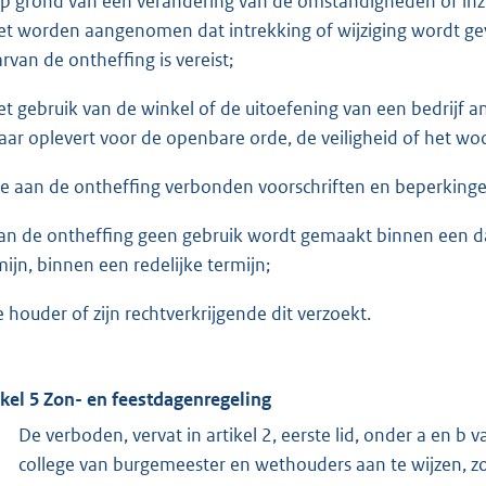
op grond van een verandering van de omstandigheden of inz
t worden aangenomen dat intrekking of wijziging wordt ge
rvan de ontheffing is vereist;
het gebruik van de winkel of de uitoefening van een bedrijf 
aar oplevert voor de openbare orde, de veiligheid of het woo
de aan de ontheffing verbonden voorschriften en beperking
van de ontheffing geen gebruik wordt gemaakt binnen een daa
mijn, binnen een redelijke termijn;
de houder of zijn rechtverkrijgende dit verzoekt.
ikel 5 Zon- en feestdagenregeling
De verboden, vervat in artikel 2, eerste lid, onder a en b 
college van burgemeester en wethouders aan te wijzen, zo