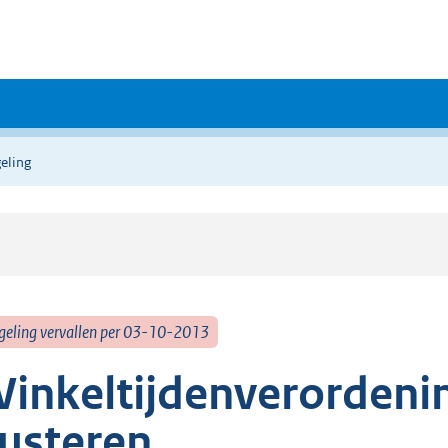
eling
geling vervallen per 03-10-2013
inkeltijdenverordeni
usteren