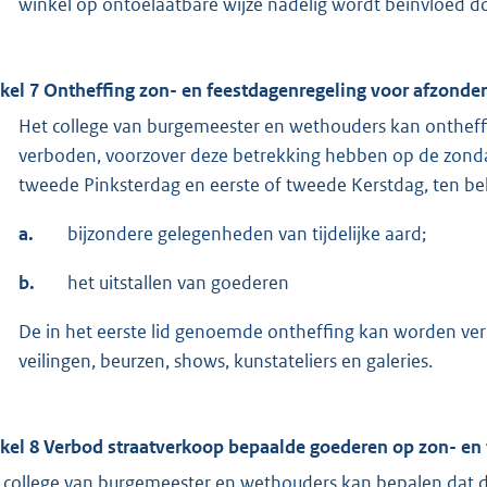
winkel op ontoelaatbare wijze nadelig wordt beïnvloed do
ikel 7 Ontheffing zon- en feestdagenregeling voor afzonderl
Het college van burgemeester en wethouders kan ontheffin
verboden, voorzover deze betrekking hebben op de zond
tweede Pinksterdag en eerste of tweede Kerstdag, ten b
a.
bijzondere gelegenheden van tijdelijke aard;
b.
het uitstallen van goederen
De in het eerste lid genoemde ontheffing kan worden verl
veilingen, beurzen, shows, kunstateliers en galeries.
ikel 8 Verbod straatverkoop bepaalde goederen op zon- en
 college van burgemeester en wethouders kan bepalen dat de 