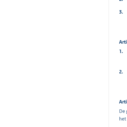
3.
Art
1.
2.
Art
De 
het