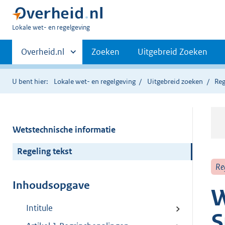
U
Lokale wet- en regelgeving
bent
Primaire
hier:
Andere
Overheid.nl
Zoeken
Uitgebreid Zoeken
sites
navigatie
binnen
U bent hier:
Lokale wet- en regelgeving
Uitgebreid zoeken
Reg
Wetstechnische informatie
Regeling tekst
Re
Inhoudsopgave
W
Intitule
S