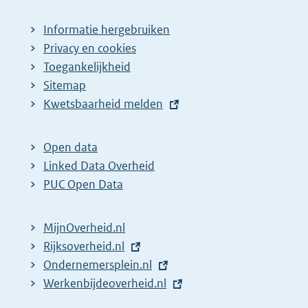
Informatie hergebruiken
Privacy en cookies
Toegankelijkheid
Sitemap
E
Kwetsbaarheid melden
x
t
Open data
e
Linked Data Overheid
r
PUC Open Data
n
e
MijnOverheid.nl
l
E
Rijksoverheid.nl
i
x
E
Ondernemersplein.nl
n
t
x
E
Werkenbijdeoverheid.nl
k
e
t
x