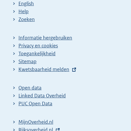
English
Help
Zoeken
Informatie hergebruiken
Privacy en cookies
Toegankelijkheid
Sitemap
E
Kwetsbaarheid melden
x
t
Open data
e
Linked Data Overheid
r
PUC Open Data
n
e
MijnOverheid.nl
l
E
Rijksoverheid.nl