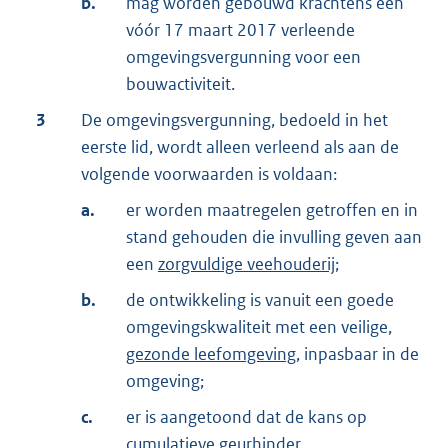
b.
mag worden gebouwd krachtens een
vóór 17 maart 2017 verleende
omgevingsvergunning voor een
bouwactiviteit.
3
De omgevingsvergunning, bedoeld in het
eerste lid, wordt alleen verleend als aan de
volgende voorwaarden is voldaan:
a.
er worden maatregelen getroffen en in
stand gehouden die invulling geven aan
een
zorgvuldige veehouderij
;
b.
de ontwikkeling is vanuit een goede
omgevingskwaliteit met een veilige,
gezonde leefomgeving
, inpasbaar in de
omgeving;
c.
er is aangetoond dat de kans op
cumulatieve geurhinder