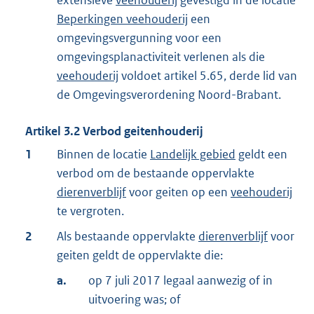
extensieve
veehouderij
gevestigd in de locatie
Beperkingen veehouderij
een
omgevingsvergunning voor een
omgevingsplanactiviteit verlenen als die
veehouderij
voldoet artikel 5.65, derde lid van
de Omgevingsverordening Noord-Brabant.
Artikel
3.2
Verbod geitenhouderij
1
Binnen de locatie
Landelijk gebied
geldt een
verbod om de bestaande oppervlakte
dierenverblijf
voor geiten op een
veehouderij
te vergroten.
2
Als bestaande oppervlakte
dierenverblijf
voor
geiten geldt de oppervlakte die:
a.
op 7 juli 2017 legaal aanwezig of in
uitvoering was; of