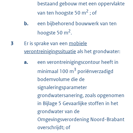
bestaand gebouw met een oppervlakte
2
van ten hoogste 50 m
; of
b.
een bijbehorend bouwwerk van ten
2
hoogste 50 m
.
3
Er is sprake van een
mobiele
verontreinigingssituatie
als het grondwater:
a.
een verontreinigingscontour heeft in
3
minimaal 100 m
poriënverzadigd
bodemvolume die de
signaleringsparameter
grondwatersanering, zoals opgenomen
in Bijlage 5 Gevaarlijke stoffen in het
grondwater van de
Omgevingsverordening Noord-Brabant
overschrijdt; of