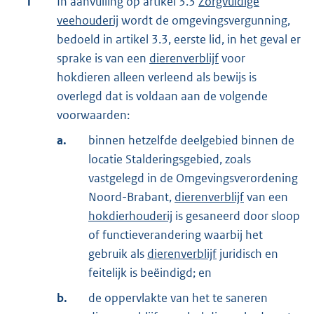
1
In aanvulling op artikel 3.3
Zorgvuldige
veehouderij
wordt de omgevingsvergunning,
bedoeld in artikel 3.3, eerste lid, in het geval er
sprake is van een
dierenverblijf
voor
hokdieren alleen verleend als bewijs is
overlegd dat is voldaan aan de volgende
voorwaarden:
a.
binnen hetzelfde deelgebied binnen de
locatie Stalderingsgebied, zoals
vastgelegd in de Omgevingsverordening
Noord-Brabant,
dierenverblijf
van een
hokdierhouderij
is gesaneerd door sloop
of functieverandering waarbij het
gebruik als
dierenverblijf
juridisch en
feitelijk is beëindigd; en
b.
de oppervlakte van het te saneren